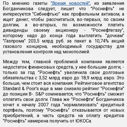
По мнению газеты
"Время новостей"
, из заявления
Богданчикова следует, пишет что "Роснефть" не
интересуется "Сибнефтью" как профильным активом, а
ищет денег, чтобы рассчитаться, во-первых, по своим
долгам, а во-вторых, по возможности платить
дивиденды своему акционеру - "Роснефтегазу",
которому надо до конца года выплатить "дочкам"
"Газпрома" 203,5 млрд руб. за пакет в 10,74% акций
газового концерна, необходимый государству для
установления контроля над монополией.
Между тем, главной проблемой компании является
недостаток финансовых средств, у нее большие долги, -
только за год "Роснефть" увеличила свои долговые
обязательства с 3,52 млрд евро до 18,9 млрд евро. Это
больше, чем стоит вся компания. Рейтинговое агентство
Standard & Poor's еще в мае снизило рейтинг "Роснефти"
до позиции B-. S&P сомневается, что "Роснефть" сможет
оплатить свои долги. Глава же "Роснефти" Богданчиков
хочет к началу 2007 года "нормализовать" кредитный
портфель, поэтому "Роснефть" отказывается от новых
приобретений, а часть средств на оплату кредитов
"Роснефть" намерена получить от ЮКОСа.