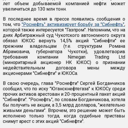
лет объем добываемой компанией нефти может
увеличиться до 130 млн тонн.
В последнее время в прессе появились сообщения о
том, что
"Роснефть" активизирует борьбу за "Сибнефть"
,
которой также интересуется "Газпром". Напомним, что на
днях Арбитражный суд Чукотского автономного округа
обязал ЮКОС вернуть 14,5% акций "Сибнефти" ее
прежним владельцам (т.е. структурам Романа
Абрамовича, губернатора Чукотки), удовлетворив
требования компании Nimegan Trading Ltd
(миноритарный акционер НК ЮКОС) о признании
недействительным договора мены между
акционерами "Сибнефти" и ЮКОСа.
В свою очередь, глава "Роснефти" Сергей Богданчиков
сообщил, что по иску "Юганскнефтегаза" к ЮКОСу среди
прочих активов арестован и 20-процентный пакет акций
"Сибнефти". "Роснефть", по словам Богданчикова, хотела
бы получить не акции, а 3,5 млрд долларов, "желательно
живыми деньгами". Впрочем, это решение может быть
исполнено только тогда, когда судебные приставы
снимут арест с этих акций "Сибнефти".