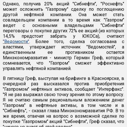
Однако, получив 20% акций "Сибнефти", "Роснефть"
может осложнить "Газпрому" сделку по поглощению
другой нефтяной компании. Она может стать
совладельцем компании в то время как "Газпром"
ведет с основными владельцами "Сибнефти"
переговоры о покупке других 72% ее акций (из которых
14,5% предстоит забрать у ЮКОСа), считают
"Ведомости"
. Более того, сделка согласована с
властями, утверждает источник "Ведомостей", а
единственным ее противником остается
Минэкономразвития - министр Герман Греф, который
сомневается, что "Газпром" сможет эффективно
управлять нефтяной компанией.
В пятницу Греф, выступая на брифинге в Красноярске, в
очередной раз высказался против приобретения
"Газпромом" нефтяных активов, сообщает "Интерфакс".
"Я не раз выражал свою точку зрения по этому вопросу.
Я не считаю самым рациональным вложением денег
"Газпрома" в нефтяные активы, в том числе и в
"Сибнефть", - сказал глава Минэкономразвития РФ. В то
же время, отвечая на вопрос о возможной сделке по
покупке "Газпромом" акций "Сибнефти", Греф сказал, что
"ничего не знает об этой сделке".