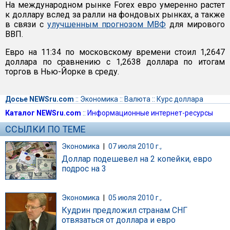
На международном рынке Forex евро умеренно растет
к доллару вслед за ралли на фондовых рынках, а также
в связи с
улучшенным прогнозом МВФ
для мирового
ВВП.
Евро на 11:34 по московскому времени стоил 1,2647
доллара по сравнению с 1,2638 доллара по итогам
торгов в Нью-Йорке в среду.
Досье NEWSru.com
::
Экономика
::
Валюта
::
Курс доллара
Каталог NEWSru.com
::
Информационные интернет-ресурсы
ССЫЛКИ ПО ТЕМЕ
Экономика
|
07 июля 2010 г.,
Доллар подешевел на 2 копейки, евро
подрос на 3
Экономика
|
05 июля 2010 г.,
Кудрин предложил странам СНГ
отвязаться от доллара и евро