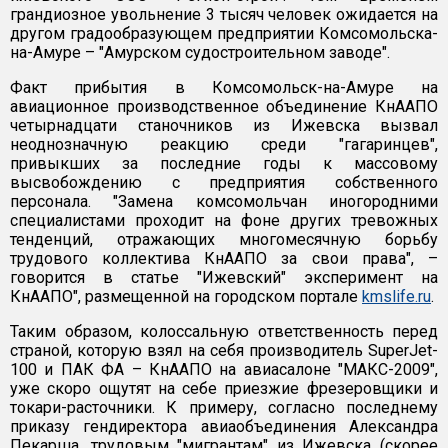
грандиозное увольнение 3 тысяч человек ожидается на
другом градообразующем предприятии Комсомольска-
на-Амуре – "Амурском судостроительном заводе".
Факт прибытия в Комсомольск-на-Амуре на
авиационное производственное объединение КнААПО
четырнадцати станочников из Ижевска вызвал
неоднозначную реакцию среди "гагаринцев",
привыкших за последние годы к массовому
высвобождению с предприятия собственного
персонала. "Замена комсомольчан иногородними
специалистами проходит на фоне других тревожных
тенденций, отражающих многомесячную борьбу
трудового коллектива КнААПО за свои права", –
говорится в статье "Ижевский" эксперимент на
КнААПО", размещенной на городском портале
kmslife.ru
.
Таким образом, колоссальную ответственность перед
страной, которую взял на себя производитель SuperJet-
100 и ПАК ФА – КнААПО на авиасалоне "МАКС-2009",
уже скоро ощутят на себе приезжие фрезеровщики и
токари-расточники. К примеру, согласно последнему
приказу гендиректора авиаобъединения Александра
Пекарша, трудовым "мигрантам" из Ижевска (скорее