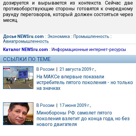
дозируется и вырывается из контекста. Сейчас две
противоборствующие стороны готовятся к очередному
раунду переговоров, который должен состояться через
месяц.
Досье NEWSru.com
::
Экономика
::
Промышленность
::
Авиапромышленность
Каталог NEWSru.com
::
Информационные интернет-ресурсы
ССЫЛКИ ПО ТЕМЕ
В России
|
21 августа 2009 г.,
На МАКСе впервые показали
истребитель пятого поколения - но только
на значках
В России
|
17 июня 2009 г.,
Минобороны РФ: самолет пятого
поколения взлетит до конца года, но без
нового двигателя