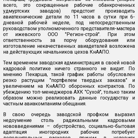
всего, это сокращенные рабочие обанкроченных
удмуртских заводов) предстоит производить
авиатехнические детали по 11 часов в сутки при 6-
дневной рабочей неделе, под непосредственным
руководством уполномоченного представителя-мастера
от ижевского ООО "Регион-строй". При этом
ответственность за порчу оборудования или
изготовление некачественных авиадеталей возложена
на действующих начальников цехов КнААПО.
Тем временем заводская администрация в своей новой
кадровой политике ничего странного не видит. По
мнению Пекарша, такой график работы обусловлен
резко растущим "портфелем твердых заказов" и
увеличением на КнААПО оборонных контрактов. По
убеждению топ-менеджеров АХК "Сухой", только таким
образом можно реализовать данные государству и
частным авиакомпаниям обещания.
В свою очередь заводской профком выразил
недоумение столь радикальными кадровыми
нововведениями – обустройство, социально-бытовая
адаптация иногородних рабочих потребует
дополнительных расходов, причем в условиях