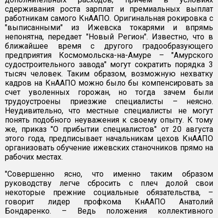
сдерживания роста зарплат и премиальных выплат
работникам самого КнААПО. Оригинальная рокировка с
"выписанными" из Ижевска токарями и впрямь
непонятна, передает "Новый Регион". Известно, что в
ближайшее время с другого градообразующего
предприятия Космомольска-на-Амуре – "Амурского
судостроительного завода" могут сократить порядка 3
тысяч человек. Таким образом, возможную нехватку
кадров на КнААПО можно было бы компенсировать за
счет уволенных горожан, но тогда зачем были
трудоустроены приезжие специалисты – неясно.
Неудивительно, что местные специалисты не могут
понять подобного неуважения к своему опыту. К тому
же, приказ "О прибытии специалистов" от 20 августа
этого года, предписывает начальникам цехов КнААПО
организовать обучение ижевских станочников прямо на
рабочих местах.
"Совершенно ясно, что именно таким образом
руководству легче сбросить с плеч долой свои
некоторые прежние социальные обязательства, –
говорит лидер профкома КнААПО Анатолий
Бондаренко. – Ведь положения коллективного