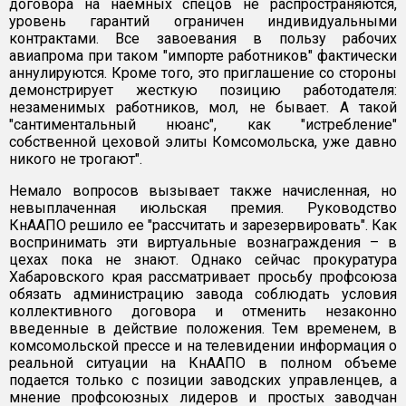
договора на наемных спецов не распространяются,
уровень гарантий ограничен индивидуальными
контрактами. Все завоевания в пользу рабочих
авиапрома при таком "импорте работников" фактически
аннулируются. Кроме того, это приглашение со стороны
демонстрирует жесткую позицию работодателя:
незаменимых работников, мол, не бывает. А такой
"сантиментальный нюанс", как "истребление"
собственной цеховой элиты Комсомольска, уже давно
никого не трогают".
Немало вопросов вызывает также начисленная, но
невыплаченная июльская премия. Руководство
КнААПО решило ее "рассчитать и зарезервировать". Как
воспринимать эти виртуальные вознаграждения – в
цехах пока не знают. Однако сейчас прокуратура
Хабаровского края рассматривает просьбу профсоюза
обязать администрацию завода соблюдать условия
коллективного договора и отменить незаконно
введенные в действие положения. Тем временем, в
комсомольской прессе и на телевидении информация о
реальной ситуации на КнААПО в полном объеме
подается только с позиции заводских управленцев, а
мнение профсоюзных лидеров и простых заводчан