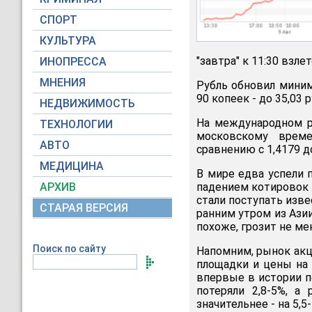
СПОРТ
КУЛЬТУРА
"завтра" к 11:30 взле
ИНОПРЕССА
МНЕНИЯ
Рубль обновил миним
90 копеек - до 35,03 
НЕДВИЖИМОСТЬ
На международном ры
ТЕХНОЛОГИИ
московскому време
АВТО
сравнению с 1,4179 д
МЕДИЦИНА
В мире едва успели 
АРХИВ
падением котировок 
стали поступать изв
СТАРАЯ ВЕРСИЯ
ранним утром из Азии
похоже, грозит не ме
Поиск по сайту
Напомним, рынок ак
площадки и цены на н
впервые в истории 
потеряли 2,8-5%, 
значительнее - на 5,5-