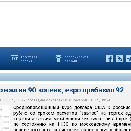
Текстовая
Классическая
версия
версия
а 90 копеек, евро прибавил 92
жал на 90 копеек, евро прибавил 92
 2011 г., 11:55 | последнее обновление: 07 декабря 2017 г., 09:54
Средневзвешенный курс доллара США к российс
рублю со сроком расчетов "завтра" на торгах е
торговой сессии межбанковских валютных бирж 
по состоянию на 11:30 по московскому времени
основе которого происходит процесс курсообразо