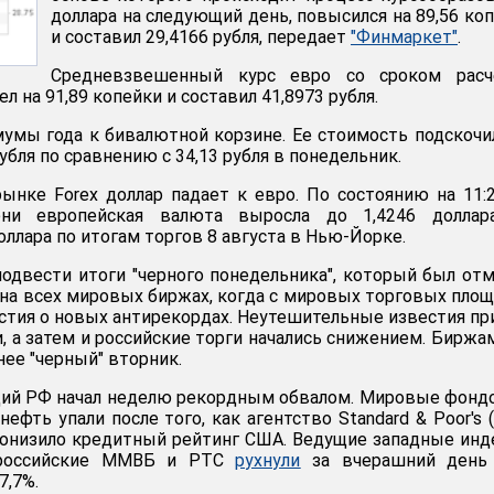
доллара на следующий день, повысился на 89,56 ко
и составил 29,4166 рубля, передает
"Финмаркет"
.
Средневзвешенный курс евро со сроком расч
тел на 91,89 копейки и составил 41,8973 рубля.
умы года к бивалютной корзине. Ее стоимость подскочи
рубля по сравнению с 34,13 рубля в понедельник.
нке Forex доллар падает к евро. По состоянию на 11:
ни европейская валюта выросла до 1,4246 доллар
оллара по итогам торгов 8 августа в Нью-Йорке.
подвести итоги "черного понедельника", который был от
на всех мировых биржах, когда с мировых торговых пло
естия о новых антирекордах. Неутешительные известия п
, а затем и российские торги начались снижением. Биржа
нее "черный" вторник.
ций РФ начал неделю рекордным обвалом. Мировые фон
ефть упали после того, как агентство Standard & Poor's 
понизило кредитный рейтинг США. Ведущие западные ин
а российские ММВБ и РТС
рухнули
за вчерашний день
7,7%.