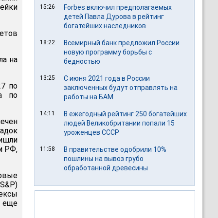
пейки
15:26
Forbes включил предполагаемых
детей Павла Дурова в рейтинг
богатейших наследников
етов
18:22
Всемирный банк предложил России
новую программу борьбы с
ла на
бедностью
13:25
С июня 2021 года в России
27 по
заключенных будут отправлять на
а по
работы на БАМ
14:11
В ежегодный рейтинг 250 богатейших
мечен
людей Великобритании попали 15
щадок
уроженцев СССР
ришли
м РФ,
11:58
В правительстве одобрили 10%
пошлины на вывоз грубо
обработанной древесины
довые
(S&P)
дексы
 еще