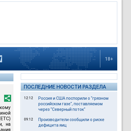
18+
ПОСЛЕДНИЕ НОВОСТИ РАЗДЕЛА
12:12
Россия и США поспорили о "грязном
российском газе", поставляемом
кому
через "Северный поток"
диной
(ETC)
09:12
Производители сообщили о риске
, на
дефицита яиц
вания