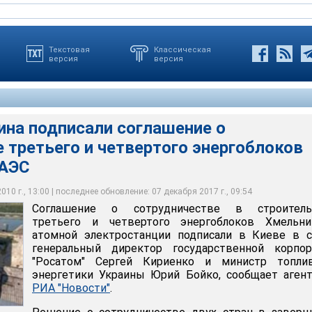
Текстовая
Классическая
версия
версия
ина подписали соглашение о
 третьего и четвертого энергоблоков
 АЭС
адка третьего энергоблока
10 г., 13:00 | последнее обновление: 07 декабря 2017 г., 09:54
Соглашение о сотрудничестве в строитель
третьего и четвертого энергоблоков Хмельни
атомной электростанции подписали в Киеве в с
генеральный директор государственной корпор
"Росатом" Сергей Кириенко и министр топли
энергетики Украины Юрий Бойко, сообщает аген
РИА "Новости"
.