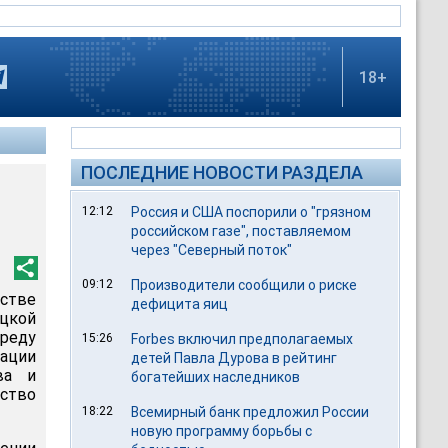
18+
ПОСЛЕДНИЕ НОВОСТИ РАЗДЕЛА
12:12
Россия и США поспорили о "грязном
российском газе", поставляемом
через "Северный поток"
09:12
Производители сообщили о риске
стве
дефицита яиц
цкой
реду
15:26
Forbes включил предполагаемых
ации
детей Павла Дурова в рейтинг
ва и
богатейших наследников
тство
18:22
Всемирный банк предложил России
новую программу борьбы с