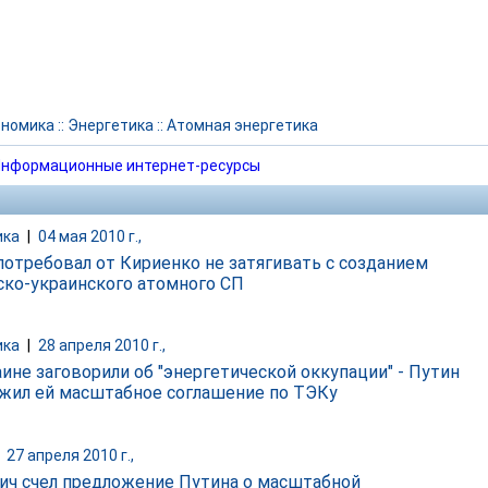
ономика
::
Энергетика
::
Атомная энергетика
нформационные интернет-ресурсы
ика
|
04 мая 2010 г.,
потребовал от Кириенко не затягивать с созданием
ско-украинского атомного СП
ика
|
28 апреля 2010 г.,
аине заговорили об "энергетической оккупации" - Путин
жил ей масштабное соглашение по ТЭКу
|
27 апреля 2010 г.,
ич счел предложение Путина о масштабной