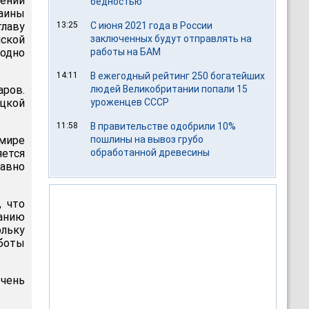
ении
бедностью
раины
главу
13:25
С июня 2021 года в России
нской
заключенных будут отправлять на
 одно
работы на БАМ
14:11
В ежегодный рейтинг 250 богатейших
аров.
людей Великобритании попали 15
ицкой
уроженцев СССР
11:58
В правительстве одобрили 10%
мире
пошлины на вывоз грубо
яется
обработанной древесины
давно
, что
ванию
льку
аботы
очень