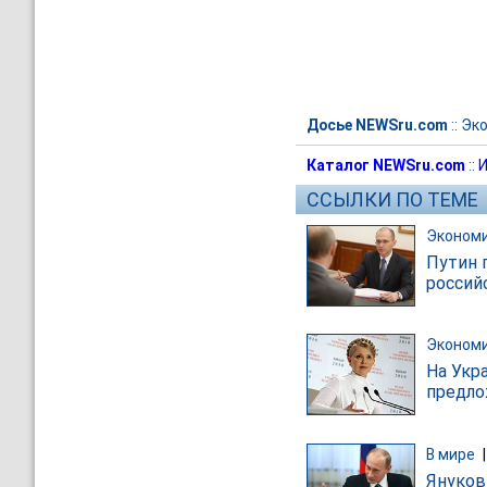
Досье NEWSru.com
::
Эк
Каталог NEWSru.com
::
И
ССЫЛКИ ПО ТЕМЕ
Эконом
Путин 
россий
Эконом
На Укр
предло
В мире
Януков