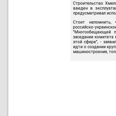
Строительство Хмел
введен в эксплуата
предусматривал испо
Стоит напомнить, 
российско-украин
"Многообещающей п
заседании комитета
этой сфере", - заяв
идти о создании кру
машиностроения, топл