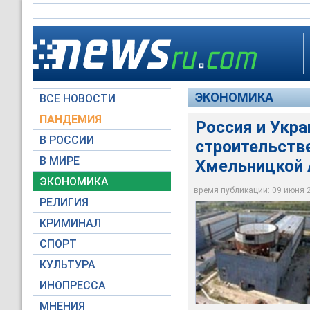
ЭКОНОМИКА
ВСЕ НОВОСТИ
ПАНДЕМИЯ
Россия и Укра
В РОССИИ
строительстве
В МИРЕ
Хмельницкой
Строительная площ
ЭКОНОМИКА
время публикации: 09 июня 20
www.xaec.org.ua
РЕЛИГИЯ
КРИМИНАЛ
СПОРТ
КУЛЬТУРА
ИНОПРЕССА
МНЕНИЯ