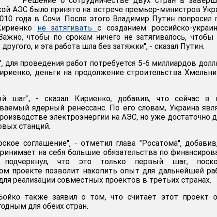
Решение о сотрудничестве двух стран в заверш
ой АЭС было принято на встрече премьер-министров Ук
2010 года в Сочи. После этого Владимир Путин попросил 
 Кириенко
не затягивать
с созданием российско-украи
Важно, чтобы по срокам ничего не затягивалось, чтобы
ругого, и эта работа шла без затяжки", - сказал Путин.
, для проведения работ потребуется 5-6 миллиардов долл
ириенко, деньги на продолжение строительства Хмельн
й шаг", - сказал Кириенко, добавив, что сейчас в 
ваемый ядерный ренессанс. По его словам, Украина явл
производстве электроэнергии на АЭС, но уже достаточно 
овых станций.
рское соглашение", - отметил глава "Росатома", добавив
принимает на себя большие обязательства по финансиро
о подчеркнул, что это только первый шаг, поско
том проекте позволит накопить опыт для дальнейшей р
и для реализации совместных проектов в третьих странах.
Бойко также заявил о том, что считает этот проект 
дным для обеих стран.