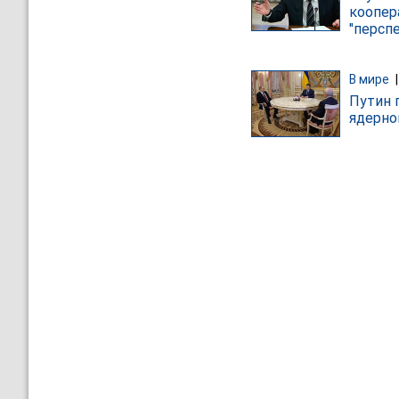
коопер
"персп
В мире
Путин 
ядерно