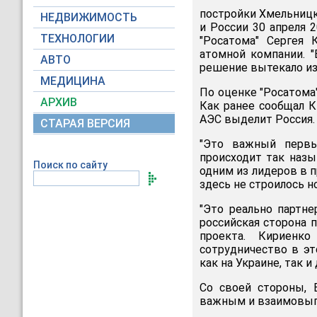
постройки Хмельницк
НЕДВИЖИМОСТЬ
и России 30 апреля 
ТЕХНОЛОГИИ
"Росатома" Сергея
атомной компании. "
АВТО
решение вытекало из д
МЕДИЦИНА
По оценке "Росатома"
АРХИВ
Как ранее сообщал К
АЭС выделит Россия.
СТАРАЯ ВЕРСИЯ
"Это важный первы
происходит так назы
Поиск по сайту
одним из лидеров в 
здесь не строилось н
"Это реально партне
российская сторона 
проекта. Кириенк
сотрудничество в э
как на Украине, так 
Со своей стороны, 
важным и взаимовыго