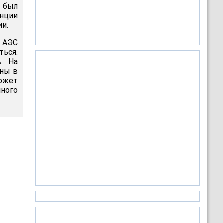
к был
анции
и.
 АЭС
ься.
. На
оны в
может
много