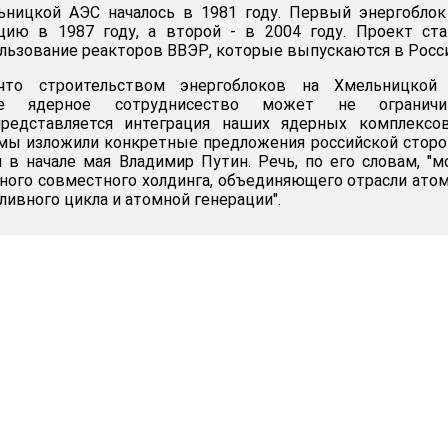
ьницкой АЭС началось в 1981 году. Первый энергобло
цию в 1987 году, а второй - в 2004 году. Проект ст
льзование реакторов ВВЭР, которые выпускаются в Росси
что строительством энергоблоков на Хмельницкой
ское ядерное сотруднисество может не ограничит
редставляется интеграция наших ядерных комплексов
 мы изложили конкретные предложения российской стор
ил в начале мая Владимир Путин. Речь, по его словам, "
пного совместного холдинга, объединяющего отрасли ато
ивного цикла и атомной генерации".