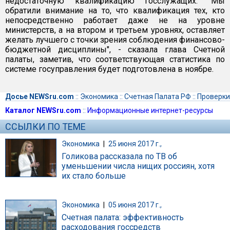
недостаточную квалификацию госслужащих. "Мы
обратили внимание на то, что квалификация тех, кто
непосредственно работает даже не на уровне
министерств, а на втором и третьем уровнях, оставляет
желать лучшего с точки зрения соблюдения финансово-
бюджетной дисциплины", - сказала глава Счетной
палаты, заметив, что соответствующая статистика по
системе госуправления будет подготовлена в ноябре.
Досье NEWSru.com
::
Экономика
::
Счетная Палата РФ
::
Проверки
Каталог NEWSru.com
::
Информационные интернет-ресурсы
ССЫЛКИ ПО ТЕМЕ
Экономика
|
25 июня 2017 г.,
Голикова рассказала по ТВ об
уменьшении числа нищих россиян, хотя
их стало больше
Экономика
|
05 июня 2017 г.,
Счетная палата: эффективность
расходования госсредств