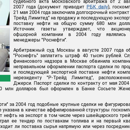
судебного акта московского арбитража от 2 ав
2007 года (документ приводит
РБК daily
), госком
21 мая 2004 года заключила долгосрочный контракт 
Трейд Лимитед" на продажу и последующую экспо
поставку нефти на общую сумму 680 млн долла
Источник газеты утверждает, что акционе
офшорной компании в 2004 году являлись 
менеджеры "Роснефти".
Арбитражный суд Москвы в августе 2007 года о
"Роснефть" заплатить штраф 40 тысяч рублей. С
финансового надзора в Москве обвинила компан
неправильном оформлении паспорта сделки по пр
и последующей экспортной поставке нефти комп
нерезиденту "Р-Трейд Лимитед", расположенн
Джерси. Паспорт сделки по контракту от мая 2004
0 млн долларов был оформлен в Банке Сосьете Жене
фти" за 2004 год подобные крупные сделки не фигурирова
е указана в качестве аффилированной структуры госкомп
ет нефть на экспорт в том числе через швейцарского тре
играл ее тендер по поставкам топлива и на первый кв
сходит ли поставка сырья напрямую или через посредник