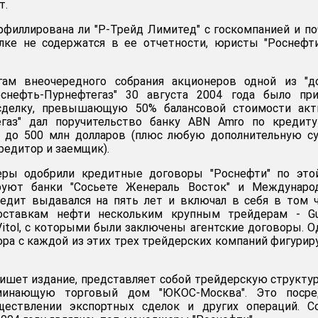
т.
аффиллирована ли "Р-Трейд Лимитед" с госкомпанией и п
лке не содержатся в ее отчетности, юристы "Роснефт
ам внеочередного собрания акционеров одной из "до
снефть-Пурнефтегаз" 30 августа 2004 года было при
сделку, превышающую 50% балансовой стоимости акт
егаз" дал поручительство банку ABN Amro по кредиту
у до 500 млн долларов (плюс любую дополнительную с
редитор и заемщик).
еры одобрили кредитные договоры "Роснефти" по это
ируют банки "Сосьете Женераль Восток" и Междунаро
редит выдавался на пять лет и включал в себя в том 
оставкам нефти нескольким крупным трейдерам - Gun
 Vitol, с которыми были заключены агентские договоры. 
ора с каждой из этих трех трейдерских компаний фигурир
пишет издание, представляет собой трейдерскую структур
минающую торговый дом "ЮКОС-Москва". Это посре
ществлении экспортных сделок и других операций. Со