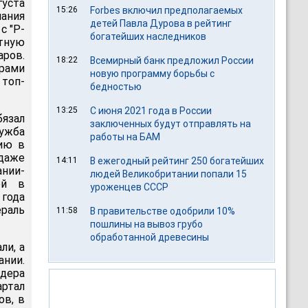
густа
15:26
Forbes включил предполагаемых
пания
детей Павла Дурова в рейтинг
с "Р-
богатейших наследников
ртную
ров.
18:22
Всемирный банк предложил России
рами
новую программу борьбы с
топ-
бедностью
13:25
С июня 2021 года в России
бязал
заключенных будут отправлять на
лужба
работы на БАМ
ию в
одаже
14:11
В ежегодный рейтинг 250 богатейших
ании-
людей Великобритании попали 15
ой в
уроженцев СССР
 года
раль
11:58
В правительстве одобрили 10%
пошлины на вывоз грубо
обработанной древесины
ли, а
ании.
йдера
артал
ов, в