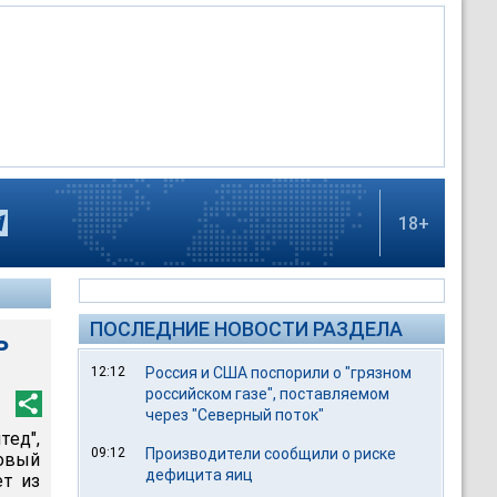
18+
ПОСЛЕДНИЕ НОВОСТИ РАЗДЕЛА
ь
12:12
Россия и США поспорили о "грязном
российском газе", поставляемом
через "Северный поток"
д",
09:12
Производители сообщили о риске
овый
дефицита яиц
ет из