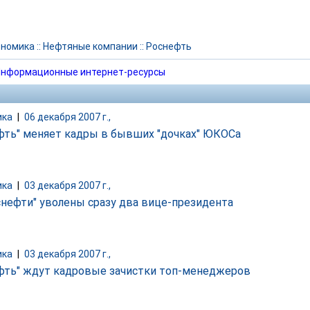
ономика
::
Нефтяные компании
::
Роснефть
нформационные интернет-ресурсы
ика
|
06 декабря 2007 г.,
фть" меняет кадры в бывших "дочках" ЮКОСа
ика
|
03 декабря 2007 г.,
снефти" уволены сразу два вице-президента
ика
|
03 декабря 2007 г.,
фть" ждут кадровые зачистки топ-менеджеров