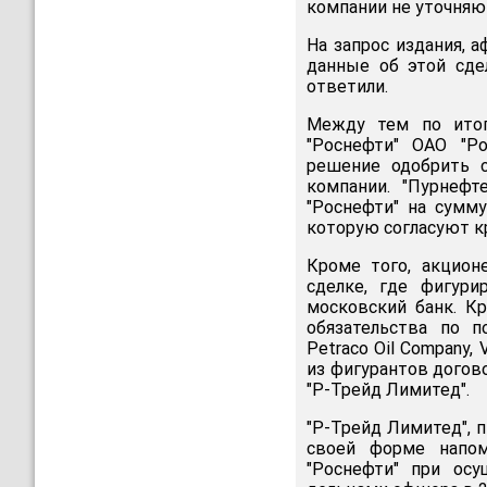
компании не уточняю
На запрос издания, 
данные об этой сде
ответили.
Между тем по итог
"Роснефти" ОАО "Ро
решение одобрить 
компании. "Пурнефт
"Роснефти" на сумм
которую согласуют к
Кроме того, акцион
сделке, где фигур
московский банк. К
обязательства по п
Petraco Oil Company,
из фигурантов догов
"Р-Трейд Лимитед".
"Р-Трейд Лимитед", 
своей форме напо
"Роснефти" при осу