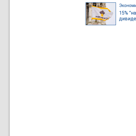
Эконом
15% "н
дивид