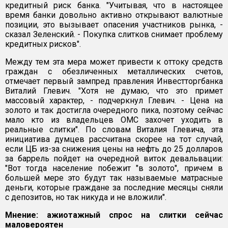
кредитный риск банка. "Учитывая, что в настоящее
время банки довольно активно открывают валютные
позиции, это вызывает опасения участников рынка, -
сказал Зеленский. - Покупка слитков снимает проблему
кредитных рисков".
Между тем эта мера может привести к оттоку средств
граждан с обезличенных металлических счетов,
отмечает первый зампред правления Инвестторгбанка
Виталий Глевич. "Хотя не думаю, что это примет
массовый характер, - подчеркнул Глевич. - Цена на
золото и так достигла очередного пика, поэтому сейчас
мало кто из владельцев ОМС захочет уходить в
реальные слитки". По словам Виталия Глевича, эта
инициатива думцев рассчитана скорее на тот случай,
если ЦБ из-за снижения цены на нефть до 25 долларов
за баррель пойдет на очередной виток девальвации:
"Вот тогда население побежит "в золото", причем в
большей мере это будут так называемые матрасные
деньги, которые граждане за последние месяцы сняли
с депозитов, но так никуда и не вложили".
Мнение: ажиотажный спрос на слитки сейчас
маловероятен