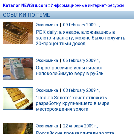
Каталог NEWSru.com
::
Информационные интернет-ресурсы
ССЫЛКИ ПО ТЕМЕ
Экономика
|
09 february 2009 г.,
РБК daily: в январе, вложившись в
золото и валюту, можно было получить
20-процентный доход
Экономика
|
06 february 2009 г.,
Опрос: россияне испытывают
непоколебимую веру в рубль
Экономика
|
03 february 2009 г.,
"Полюс Золото" хочет отложить
разработку крупнейшего в мире
месторождения золота
Экономика
|
22 января 2009 г.,
Российские производители золота