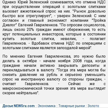
Однако Юрий Зеленский сомневается, что отмена НДС
при осуществлении операций с золотыми слитками
вызовет ажиотажный спрос на них. "Рынок довольно
быстро все отрегулирует", - уверен Зеленский. С ним
согласен и главный экономист компании "Тройка
Диалог" Евгений Гавриленков. "По опросам социологов,
лишь около 20% граждан имеют сбережения, то есть
круг потенциальных инвесторов, которые в состоянии
купить золотые слитки, невелик, - полагает
Гавриленков. - Вдобавок отмена НДС по операциям с
золотыми слитками является запоздалой мерой".
По мнению Евгения Гавриленкова, это нужно было
делать в октябре - начале ноября 2008 года, когда
граждане начали активно закрывать депозиты и
перекладываться в валюту. "Тогда эта мера могла бы
снизить давление на рубль и серьезно уменьшить
спрос на иностранную валюту со стороны граждан, -
считает Гавриленков. - Сейчас же с
макроэкономической точки зрения эта мера выглядит
скорее нейтрально".
Досье NEWSru.com
::
Экономика
::
Товарные рынки
::
Золото