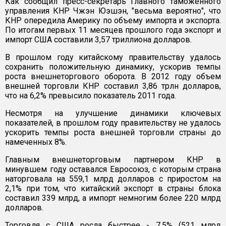
Как сообщил пресс-секретарь Главного таможенного
управления КНР Чжэн Юэшэн, "весьма вероятно", что
КНР опередила Америку по объему импорта и экспорта.
По итогам первых 11 месяцев прошлого года экспорт и
импорт США составили 3,57 триллиона долларов.
В прошлом году китайскому правительству удалось
сохранить положительную динамику, ускорив темпы
роста внешнеторгового оборота. В 2012 году объем
внешней торговли КНР составил 3,86 трлн долларов,
что на 6,2% превысило показатель 2011 года.
Несмотря на улучшение динамики ключевых
показателей, в прошлом году правительству не удалось
ускорить темпы роста внешней торговли страны до
намеченных 8%.
Главным внешнеторговым партнером КНР в
минувшем году оставался Евросоюз, с которым страна
наторговала на 559,1 млрд долларов с приростом на
2,1% при том, что китайский экспорт в страны блока
составил 339 млрд, а импорт немногим более 220 млрд
долларов.
Торговля с США росла быстрее - 7,5% (521 млрд