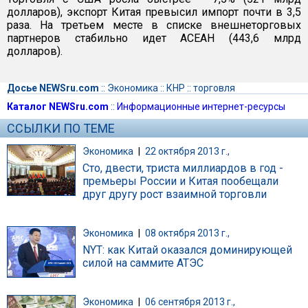
долларов), экспорт Китая превысил импорт почти в 3,5
раза. На третьем месте в списке внешнеторговых
партнеров стабильно идет АСЕАН (443,6 млрд
долларов).
Досье NEWSru.com
::
Экономика
::
КНР
::
торговля
Каталог NEWSru.com
::
Информационные интернет-ресурсы
ССЫЛКИ ПО ТЕМЕ
Экономика
|
22 октября 2013 г.,
Сто, двести, триста миллиардов в год -
премьеры России и Китая пообещали
друг другу рост взаимной торговли
Экономика
|
08 октября 2013 г.,
NYT: как Китай оказался доминирующей
силой на саммите АТЭС
Экономика
|
06 сентября 2013 г.,