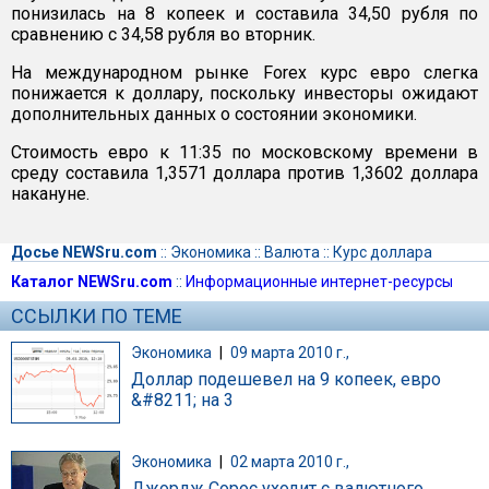
понизилась на 8 копеек и составила 34,50 рубля по
сравнению с 34,58 рубля во вторник.
На международном рынке Forex курс евро слегка
понижается к доллару, поскольку инвесторы ожидают
дополнительных данных о состоянии экономики.
Стоимость евро к 11:35 по московскому времени в
среду составила 1,3571 доллара против 1,3602 доллара
накануне.
Досье NEWSru.com
::
Экономика
::
Валюта
::
Курс доллара
Каталог NEWSru.com
::
Информационные интернет-ресурсы
ССЫЛКИ ПО ТЕМЕ
Экономика
|
09 марта 2010 г.,
Доллар подешевел на 9 копеек, евро
&#8211; на 3
Экономика
|
02 марта 2010 г.,
Джордж Сорос уходит с валютного