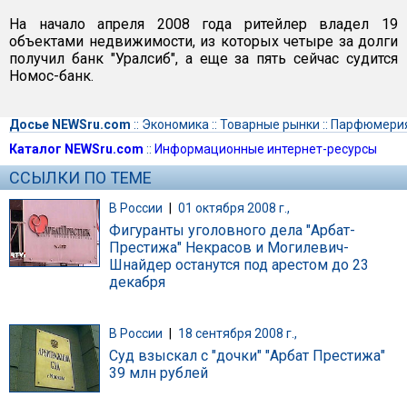
На начало апреля 2008 года ритейлер владел 19
объектами недвижимости, из которых четыре за долги
получил банк "Уралсиб", а еще за пять сейчас судится
Номос-банк.
Досье NEWSru.com
::
Экономика
::
Товарные рынки
::
Парфюмери
Каталог NEWSru.com
::
Информационные интернет-ресурсы
ССЫЛКИ ПО ТЕМЕ
В России
|
01 октября 2008 г.,
Фигуранты уголовного дела "Арбат-
Престижа" Некрасов и Могилевич-
Шнайдер останутся под арестом до 23
декабря
В России
|
18 сентября 2008 г.,
Суд взыскал с "дочки" "Арбат Престижа"
39 млн рублей