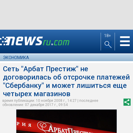
18+
☰
ЭКОНОМИКА
Сеть "Арбат Престиж" не
договорилась об отсрочке платежей
"Сбербанку" и может лишиться еще
четырех магазинов
время публикации: 10 ноября 2008 г., 14:27 | последнее
обновление: 07 декабря 2017 г., 09:54