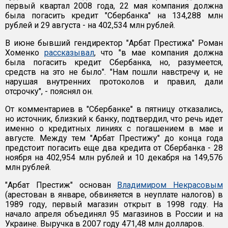
первый квартал 2008 года, 22 мая компания должна
была погасить кредит "Сбербанка" на 134,288 млн
рублей и 29 августа - на 402,534 млн рублей.
В июне бывший гендиректор "Арбат Престижа" Роман
Хоменко
рассказывал
, что "в мае компания должна
была погасить кредит Сбербанка, но, разумеется,
средств на это не было". "Нам пошли навстречу и, не
нарушая внутренних протоколов и правил, дали
отсрочку", - пояснял он.
От комментариев в "Сбербанке" в пятницу отказались,
но источник, близкий к банку, подтвердил, что речь идет
именно о кредитных линиях с погашением в мае и
августе. Между тем "Арбат Престижу" до конца года
предстоит погасить еще два кредита от Сбербанка - 28
ноября на 402,954 млн рублей и 10 декабря на 149,576
млн рублей.
"Арбат Престиж" основан
Владимиром Некрасовым
(арестован в январе, обвиняется в неуплате налогов) в
1989 году, первый магазин открыт в 1998 году. На
начало апреля объединял 95 магазинов в России и на
Украине. Выручка в 2007 году 471,48 млн долларов.