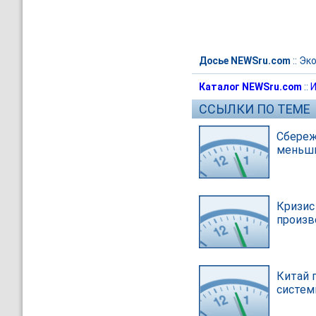
Досье NEWSru.com
::
Эк
Каталог NEWSru.com
::
И
ССЫЛКИ ПО ТЕМЕ
Сбереж
меньши
Кризис
произв
Китай 
систе