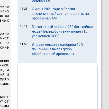
бедностью
ичине
13:25
С июня 2021 года в России
нако
заключенных будут отправлять на
стся
работы на БАМ
вных
14:11
В ежегодный рейтинг 250 богатейших
людей Великобритании попали 15
ольно
уроженцев СССР
омист
же не
11:58
В правительстве одобрили 10%
йские
пошлины на вывоз грубо
обработанной древесины
ачал
мике.
е, и
ния и
удто
овиях
щают
ют от
йским