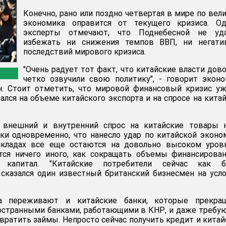
Конечно, рано или поздно четвертая в мире по вел
экономика оправится от текущего кризиса. Од
эксперты отмечают, что Поднебесной не уда
избежать ни снижения темпов ВВП, ни негати
последствий мирового кризиса.
"Очень радует тот факт, что китайские власти дов
четко озвучили свою политику", - говорит экон
н. Стоит отметить, что мировой финансовый кризис у
ался на объеме китайского экспорта и на спросе на кита
 внешний и внутренний спрос на китайские товары н
ки одновременно, что нанесло удар по китайской эконо
кладах все еще остаются на довольно высоком уровн
тся ничего иного, как сокращать объемы финансирова
 капитал. "Китайские потребители сейчас как б
сказался один известный британский бизнесмен на усл
а переживают и китайские банки, которые прекра
остранными банками, работающими в КНР, и даже требу
вратить займы. Непросто сейчас получить кредит и кита