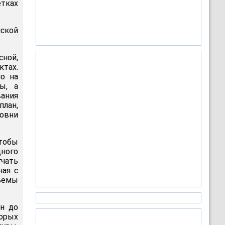
етках
йской
ной,
тах.
но на
ы, а
ания
план,
ровни
тобы
дного
гчать
ная с
бъемы
н до
торых