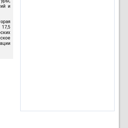
уры,
гий и
торая
 17,5
ских
ское
рации