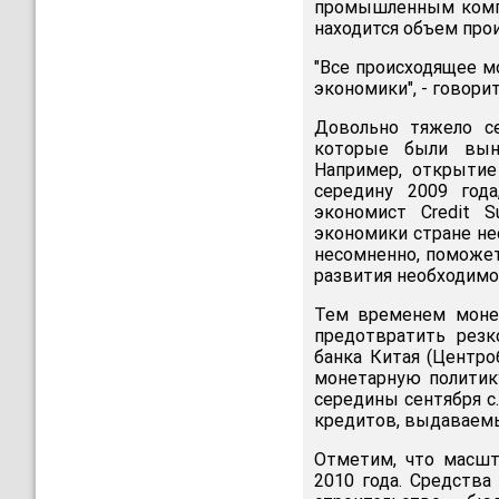
промышленным компан
находится объем про
"Все происходящее м
экономики", - говори
Довольно тяжело се
которые были выну
Например, открытие
середину 2009 год
экономист Credit S
экономики стране н
несомненно, поможет
развития необходимо 
Тем временем моне
предотвратить резк
банка Китая (Центро
монетарную политику
середины сентября с.
кредитов, выдаваемы
Отметим, что масшт
2010 года. Средств