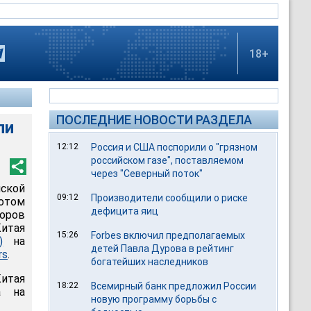
18+
ПОСЛЕДНИЕ НОВОСТИ РАЗДЕЛА
ли
12:12
Россия и США поспорили о "грязном
российском газе", поставляемом
через "Северный поток"
йской
09:12
Производители сообщили о риске
отом
дефицита яиц
торов
итая
15:26
Forbes включил предполагаемых
)
на
детей Павла Дурова в рейтинг
rs
.
богатейших наследников
Китая
18:22
Всемирный банк предложил России
а на
новую программу борьбы с