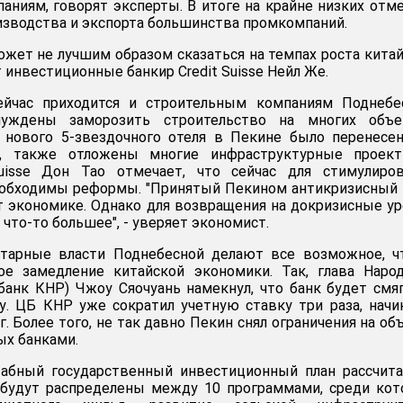
иям, говорят эксперты. В итоге на крайне низких отм
изводства и экспорта большинства промкомпаний.
ожет не лучшим образом сказаться на темпах роста кита
т инвестиционные банкир Credit Suisse Нейл Же.
йчас приходится и строительным компаниям Поднебес
ждены заморозить строительство на многих объек
 нового 5-звездочного отеля в Пекине было перенесе
а, также отложены многие инфраструктурные проект
uisse Дон Тао отмечает, что сейчас для стимулиров
еобходимы реформы. "Принятый Пекином антикризисный 
 экономике. Однако для возвращения на докризисные у
что-то большее", - уверяет экономист.
тарные власти Поднебесной делают все возможное, ч
ое замедление китайской экономики. Так, глава Наро
банк КНР) Чжоу Сяочуань намекнул, что банк будет смя
. ЦБ КНР уже сократил учетную ставку три раза, начи
г. Более того, не так давно Пекин снял ограничения на о
х банками.
абный государственный инвестиционный план рассчита
а будут распределены между 10 программами, среди ко