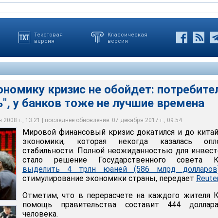
Текстовая
Классическая
версия
версия
номику кризис не обойдет: потребите
 кризис докатился и до китайской экономики, которая некогда
", у банков тоже не лучшие времена
табильности. Полной неожиданностью для инвесторов стало
енного совета Китая выделить 4 трлн юаней (586 млрд
ерасчете на каждого жителя Китая помощь правительства
акт, что китайские власти довольно четко озвучили свою
лирование эконо
ра на человека
2008 г., 13:21 | последнее обновление: 07 декабря 2017 г., 09:54
Мировой финансовый кризис докатился и до кита
экономики, которая некогда казалась опл
стабильности. Полной неожиданностью для инвес
стало решение Государственного совета К
выделить 4 трлн юаней (586 млрд долларов
стимулирование экономики страны, передает
Reute
Отметим, что в перерасчете на каждого жителя 
помощь правительства составит 444 доллар
человека.