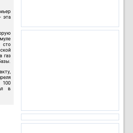
емьер
- эта
орую
рмуле
 сто
ьской
а газ
базы.
акту,
преля
е 100
ал в