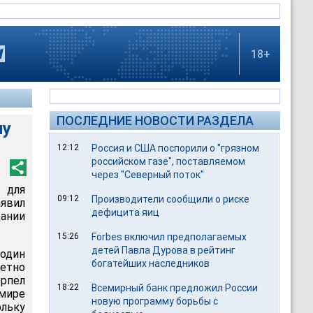
18+
ПОСЛЕДНИЕ НОВОСТИ РАЗДЕЛА
ну
12:12
Россия и США поспорили о "грязном
российском газе", поставляемом
через "Северный поток"
 для
09:12
Производители сообщили о риске
аявил
дефицита яиц
дании
15:26
Forbes включил предполагаемых
детей Павла Дурова в рейтинг
подин
богатейших наследников
тетно
рпел
18:22
Всемирный банк предложил России
мире
новую программу борьбы с
ольку