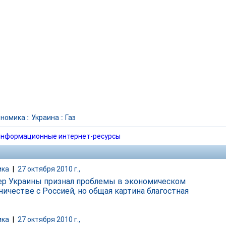
ономика
::
Украина
::
Газ
нформационные интернет-ресурсы
ика
|
27 октября 2010 г.,
р Украины признал проблемы в экономическом
ничестве с Россией, но общая картина благостная
ика
|
27 октября 2010 г.,