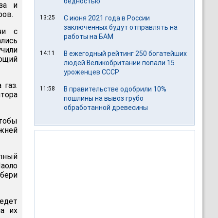
бедностью
за и
ров.
13:25
С июня 2021 года в России
заключенных будут отправлять на
чи с
работы на БАМ
лись
учили
14:11
В ежегодный рейтинг 250 богатейших
ующий
людей Великобритании попали 15
уроженцев СССР
 газ.
11:58
В правительстве одобрили 10%
лтора
пошлины на вывоз грубо
обработанной древесины
чтобы
жней
упный
аоло
"бери
ведет
а их