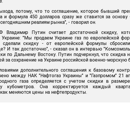
е.
выхода, потому, что то соглашение, которое бывший пр
 и формула 450 долларов сразу же ставится за основу 
сегодняшним реалиям рынка", - говорил он.
Ф Владимир Путин считает достаточной скидку, кот
 Украине: "Мы продаем Украине газ по европейской фо
 сделали скидку - от европейской формулы сбросили
ще? И так достаточно", - сказал он в интервью "Комсомол
ки по Дальнему Востоку. Путин подчеркнул, что скидка н
ей за сохранение на Украине российской военно-морскую 
ловиями дополнительного соглашения к базовому контр
ено между НАК "Нафтогаз Украины" и "Газпромом" 21 а
иродного газа определяется с учетом скидки в размер
чу кубометров. Она корректируется каждый кварт
, как меняются цены на нефтепродукты.