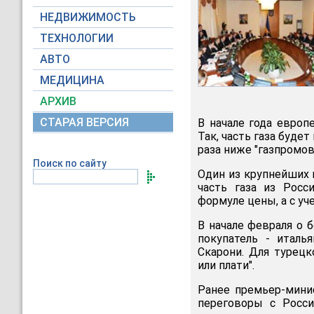
НЕДВИЖИМОСТЬ
ТЕХНОЛОГИИ
АВТО
МЕДИЦИНА
АРХИВ
СТАРАЯ ВЕРСИЯ
В начале года европ
Так, часть газа буде
раза ниже "газпромов
Поиск по сайту
Один из крупнейших к
часть газа из Росс
формуле цены, а с уч
В начале февраля о 
покупатель - италь
Скарони. Для турецк
или плати".
Ранее премьер-минис
переговоры с Росс