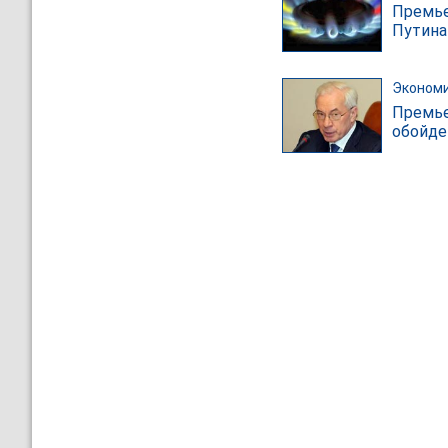
Премье
Путина 
Эконом
Премье
обойде