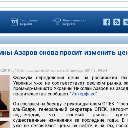
Текстовая
Классическая
версия
версия
ины Азаров снова просит изменить це
я цены на российский газ для Украины уже не соответствует
щил, что в ходе встречи с генеральным секретарем ОПЕК
вил премьер-министр Украины Николай Азаров на заседании
ктивы развития нефтяного рынка. "Мы получили из
гноз цен на нефть на следующий год"
2010 г., 13:42 | последнее обновление: 07 декабря 2017 г., 09:54
Формула определения цены на российский газ
Украины уже не соответствует реалиям рынка, з
премьер-министр Украины Николай Азаров на засе
правительства, сообщает
"Интерфакс"
.
Он сослался на беседу с руководителем ОПЕК: "Гос
аль-Бадри, генеральный секретарь ОПЕК, автори
подтвердил, что газовый рынок прете
существенные изменения за последние годы. В 
уже не связывают цены на нефть и на газ, поск