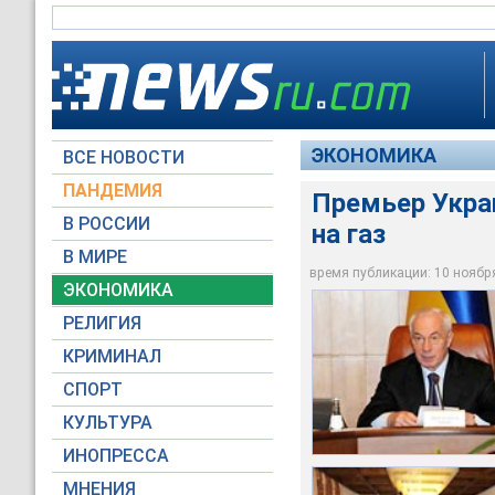
ЭКОНОМИКА
ВСЕ НОВОСТИ
ПАНДЕМИЯ
Премьер Укра
В РОССИИ
на газ
Формула определени
Премьер также сооб
реалиям рынка, зая
обсуждались перспе
В МИРЕ
правительства
первоисточника про
время публикации: 10 ноября 
ЭКОНОМИКА
kmu.gov.ua
kmu.gov.ua
РЕЛИГИЯ
КРИМИНАЛ
СПОРТ
КУЛЬТУРА
ИНОПРЕССА
МНЕНИЯ