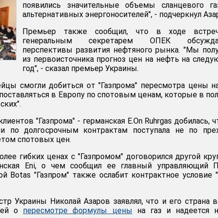
появились значительные объемы сланцевого га
альтернативных энергоносителей", - подчеркнул Аза
Премьер также сообщил, что в ходе встре
генеральным секретарем ОПЕК обсужда
перспективы развития нефтяного рынка. "Мы пол
из первоисточника прогноз цен на нефть на след
год", - сказал премьер Украины.
ейцы смогли добиться от "Газпрома" пересмотра цены на
т поставляться в Европу по спотовым ценам, которые в по
ских".
лиентов "Газпрома" - германская E.On Ruhrgas добилась, 
ии по долгосрочным контрактам поступала не по пре
етом спотовых цен.
более гибких ценах с "Газпромом" договорился другой кр
янская Eni, о чем сообщил ее главный управляющий П
ой Botas "Газпром" также ослабит контрактное условие 
тр Украины Николай Азаров заявлял, что и его страна 
ией о
пересмотре формулы цены
на газ и надеется н