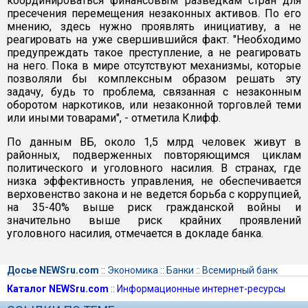
координироваться финансовым разведкам стран для
пресечения перемещения незаконных активов. По его
мнению, здесь нужно проявлять инициативу, а не
реагировать на уже свершившийся факт. "Необходимо
предупреждать такое преступление, а не реагировать
на него. Пока в мире отсутствуют механизмы, которые
позволяли бы комплексным образом решать эту
задачу, будь то проблема, связанная с незаконным
оборотом наркотиков, или незаконной торговлей теми
или иными товарами", - отметила Клифф.
По данным ВБ, около 1,5 млрд человек живут в
районных, подверженных повторяющимся циклам
политического и уголовного насилия. В странах, где
низка эффективность управления, не обеспечивается
верховенство закона и не ведется борьба с коррупцией,
на 35-40% выше риск гражданской войны и
значительно выше риск крайних проявлений
уголовного насилия, отмечается в докладе банка.
Досье NEWSru.com
::
Экономика
::
Банки
::
Всемирный банк
Каталог NEWSru.com
::
Информационные интернет-ресурсы