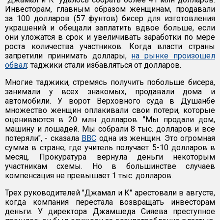
Инвесторам, главным образом женщинам, продавали
за 100 долларов (57 фунтов) бисер для изготовления
украшений и обещали заплатить вдвое больше, если
они уложатся в срок и увеличивать заработки по мере
роста количества участников. Когда власти страны
запретили принимать доллары,
на рынке произошел
обвал
: таджики стали избавляться от долларов.
Многие таджики, стремясь получить побольше бисера,
занимали у всех знакомых, продавали дома и
автомобили. У ворот Верховного суда в Душанбе
множество женщин оплакивали свои потери, которые
оцениваются в 20 млн долларов. "Мы продали дом,
машину и лошадей. Мы собрали 8 тыс. долларов и все
потеряли", - сказала
BBC
одна из женщин. Это огромная
сумма в стране, где учитель получает 5-10 долларов в
месяц. Прокуратура вернула деньги некоторым
участникам схемы. Но в большинстве случаев
компенсация не превышает 1 тыс. долларов.
Трех руководителей "Джамал и К" арестовали в августе,
когда компания перестала возвращать инвесторам
деньги. У директора Джамшеда Сияева преступное