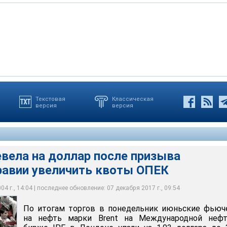
Текстовая
Классическая
версия
версия
 понедельник июньские фьючерсы на нефть марки Brent на
ital, часть трейдеров решила зафиксировать прибыль по
о заявление министра нефти Саудовской Аравии Али аль-Наими,
яной бирже IPE в Лондоне упали на 1,03 доллара до 35,97
 после того, как в пятницу цены на нефть WTI достигли
ным событием для нефтяного рынка. Аль-Наими призвал ОПЕК
ров
 экспорт нефти
вела на доллар после призыва
равии увеличить квоты ОПЕК
4 г., 14:04 | последнее обновление: 07 декабря 2017 г., 09:54
По итогам торгов в понедельник июньские фьюч
на нефть марки Brent на Международной нефт