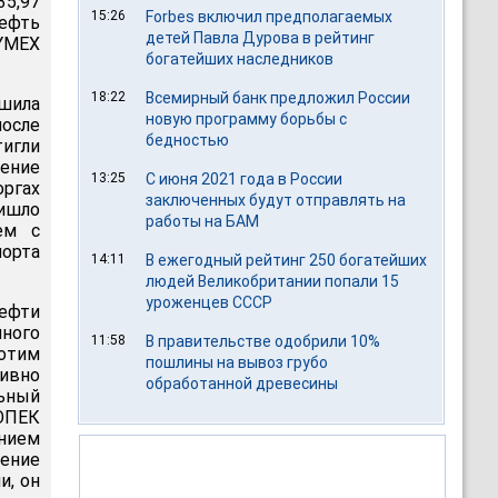
35,97
15:26
Forbes включил предполагаемых
ефть
детей Павла Дурова в рейтинг
YMEX
богатейших наследников
18:22
Всемирный банк предложил России
шила
новую программу борьбы с
после
бедностью
игли
ение
13:25
С июня 2021 года в России
оргах
заключенных будут отправлять на
ишло
работы на БАМ
ем с
орта
14:11
В ежегодный рейтинг 250 богатейших
людей Великобритании попали 15
уроженцев СССР
ефти
яного
11:58
В правительстве одобрили 10%
хотим
пошлины на вывоз грубо
тивно
обработанной древесины
льный
 ОПЕК
нием
чение
и, он