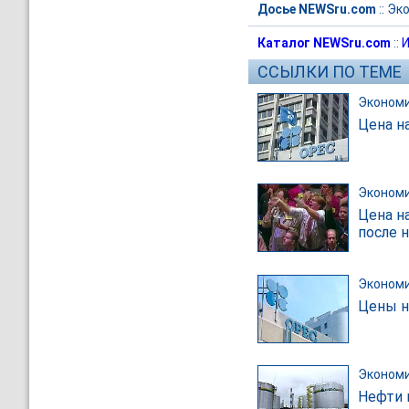
Досье NEWSru.com
::
Эк
Каталог NEWSru.com
::
И
ССЫЛКИ ПО ТЕМЕ
Эконом
Цена н
Эконом
Цена н
после 
Эконом
Цены н
Эконом
Нефти 