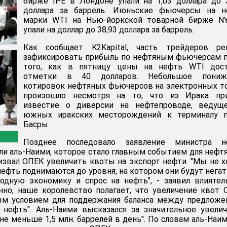
бирже IPE в Лондоне упали на 1,03 доллара до 
доллара за баррель. Июньские фьючерсы на н
марки WTI на Нью-йоркской товарной бирже N
упали на доллар до 38,93 доллара за баррель.
Как сообщает K2Kapital, часть трейдеров ре
зафиксировать прибыль по нефтяным фьючерсам 
того, как в пятницу цены на нефть WTI дост
отметки в 40 долларов. Небольшое пониж
котировок нефтяных фьючерсов на электронных т
произошло несмотря на то, что из Ирака пр
известие о диверсии на нефтепроводе, ведущ
южных иракских месторождений к терминалу п
Басры.
Позднее последовало заявление министра н
ли аль-Наими, которое стало главным событием для нефт
извал ОПЕК увеличить квоты на экспорт нефти. "Мы не 
нефть поднимаются до уровня, на котором они будут нега
одную экономику и спрос на нефть", - заявил влияте
нно, наше королевство полагает, что увеличение квот
ым условием для поддержания баланса между предложе
 нефть". Аль-Наими высказался за значительное увели
не меньше 1,5 млн. баррелей в день". По словам аль-Наим