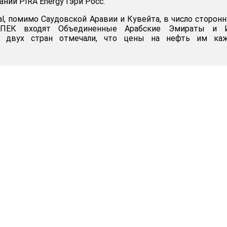
нии PIRA Energy Гэри Росс.
al, помимо Саудовской Аравии и Кувейта, в число сторон
ОПЕК входят Объединенные Арабские Эмираты и И
х двух стран отмечали, что цены на нефть им каж