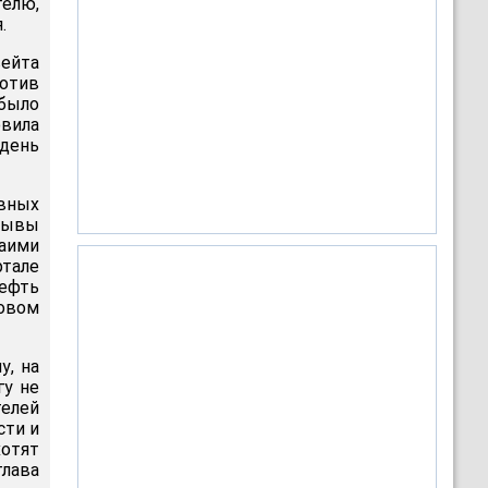
телю,
.
ейта
ротив
было
овила
 день
авных
зывы
Наими
ртале
нефть
новом
у, на
гу не
телей
сти и
отят
лава