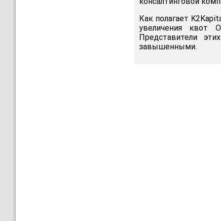
консалтинговой компа
Как полагает K2Kapit
увеличения квот 
Представители эти
завышенными.