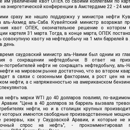
е им увеличение квот ОПЕК со своими коллегами по кар
 на энергетической конференции в Амстердаме 22 - 24 мая
ими сразу же нашло поддержку у министра нефти Кув
 аль-Ахмед аль-Саба. Кувейтский министр возражал п
ения квот ОПЕК, окончательное решение о котором 
ии картеля 31 марта. Тогда, в конце марта, ОПЕК постан
ь совокупную квоту на нефтедобычу на 1 млн баррелей в
в день.
 время саудовский министр аль-Наими был одним из гл
ния о сокращении нефтедобычи. В ответ на при
н-потребителей нефти не сокращать нефтедобычу, аль-
о нефти на мировом рынке достаточно, что во втором ква
падет в связи с сезонными факторами, а рост цен на 
тком нефти, а с напряженностью на американском бензи
спекулянтов.
а нефть марки WTI до 40 долларов повлиял, по-видимом
Аравии. "Цена в 40 долларов за баррель вызвала трево
требителях нефти, но и в столицах крупных производи
, у которых имеются свободные производственные мощно
 резервы, как у Саудовской Аравии, и которые не х
рочный спрос на нефть", - прокомментировал г