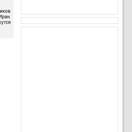
ников
ран.
утся