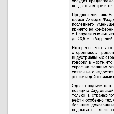
обсудит предлагаемо
когда они встретятся
Предложение аль-На
шейха Ахмеда Фахда
последнего уменьш
принято на конференц
с 1 апреля уменьшит
до 23,5 млн баррелей 
Интересно, что в то
сторонников реше
индустриальных стра
говорил в марте, чт
спрос на топливо у
связан не с недоста
рынке и действиями 
Однако подъем цен н
позицию Саудовской 
только в странах-по
нефти, особенно тех
большие доказанные
подрывать долгос