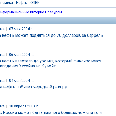
ономика
::
Нефть
::
ОПЕК
нформационные интернет-ресурсы
ика
|
07 мая 2004 г.,
а нефть может подняться до 70 долларов за баррель
ика
|
06 мая 2004 г.,
а нефть взлетела до уровня, который фиксировался
нападения Хусейна на Кувейт
ика
|
04 мая 2004 г.,
а нефть побили очередной рекорд
ика
|
30 апреля 2004 г.,
в России может быть намного больше, чем считали