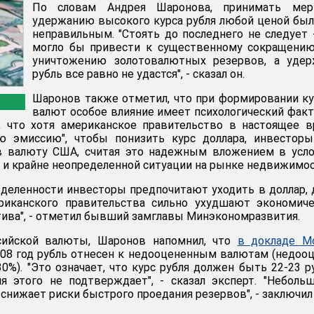
По словам Андрея Шаронова, принимать ме
удержанию высокого курса рубля любой ценой бы
неправильным. "Стоять до последнего не следует 
могло бы привести к существенному сокращению
уничтожению золотовалютных резервов, а удер
рубль все равно не удастся", - сказал он.
Шаронов также отметил, что при формировании к
валют особое влияние имеет психологический факт
л, что хотя американское правительство в настоящее 
ую эмиссию", чтобы понизить курс доллара, инвестор
 валюту США, считая это надежным вложением в усло
ь и крайне неопределенной ситуации на рынке недвижимос
деленности инвесторы предпочитают уходить в доллар,
риканского правительства сильно ухудшают экономиче
тива", - отметил бывший замглавы Минэкономразвития.
сийской валюты, Шаронов напомнил, что
в докладе Mo
008 год рубль отнесен к недооцененным валютам (недоо
0%). "Это означает, что курс рубля должен быть 22-23 р
ия этого не подтверждает", - сказал эксперт. "Неболь
снижает риски быстрого проедания резервов", - заключил 