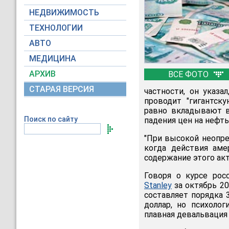
НЕДВИЖИМОСТЬ
ТЕХНОЛОГИИ
АВТО
МЕДИЦИНА
АРХИВ
ВСЕ ФОТО
СТАРАЯ ВЕРСИЯ
частности, он указа
проводит "гигантск
равно вкладывают в
Поиск по сайту
падения цен на нефт
"При высокой неопре
когда действия аме
содержание этого ак
Говоря о курсе рос
Stanley
за октябрь 2
составляет порядка 3
доллар, но психолог
плавная девальвация 