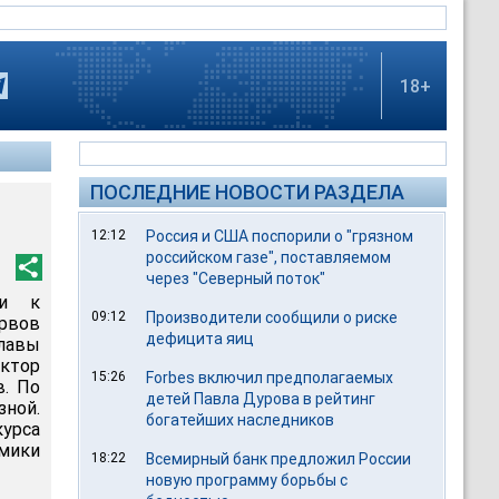
18+
ПОСЛЕДНИЕ НОВОСТИ РАЗДЕЛА
12:12
Россия и США поспорили о "грязном
российском газе", поставляемом
через "Северный поток"
ти к
09:12
Производители сообщили о риске
рвов
дефицита яиц
главы
ктор
15:26
Forbes включил предполагаемых
в. По
детей Павла Дурова в рейтинг
зной.
богатейших наследников
курса
мики
18:22
Всемирный банк предложил России
новую программу борьбы с