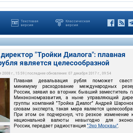
Текстовая
Классическая
версия
версия
директор "Тройки Диалога": плавная
рубля является целесообразной
го не следует - это могло бы привести к существенному
но с тем, что рубль подешевел после того, как глава
аронова, принимать меры к удержанию высокого курса рубля
чтожению золотовалютных резервов, а удержать рубль все
 Сергей Игнатьев на брифинге в правительстве не исключил
бы неправильным
 сказал он
ации рубля
2008 г., 15:59 | последнее обновление: 07 декабря 2017 г., 09:54
Плавная девальвация рубля поможет свес
минимуму расходование международных резе
России, заявил во вторник бывший заместитель 
Минэкономразвития, а ныне управляющий дире
группы компаний "Тройка Диалог" Андрей Шароно
словам эксперта, такая мера является целесообра
При этом он подчеркнул, что резкое изменение 
национальной валюты невыгодно для эконо
России, передает радиостанция
"Эхо Москвы"
.