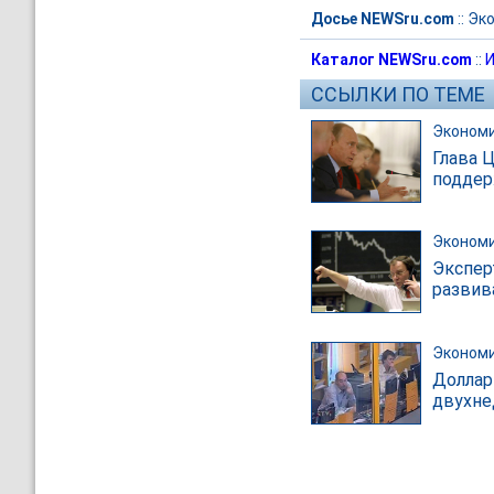
Досье NEWSru.com
::
Эк
Каталог NEWSru.com
::
И
ССЫЛКИ ПО ТЕМЕ
Эконом
Глава 
поддер
Эконом
Экспер
развив
Эконом
Доллар
двухне