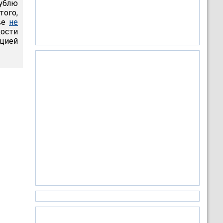
ублю
того,
тве
не
ости
нцией