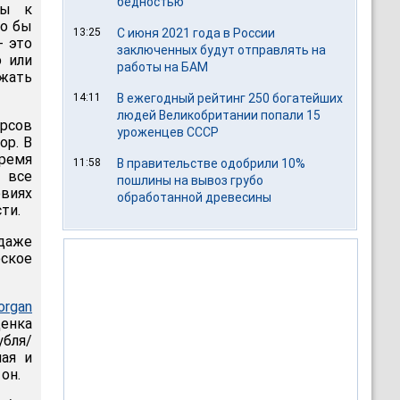
бедностью
ры к
ло бы
13:25
С июня 2021 года в России
- это
заключенных будут отправлять на
 или
работы на БАМ
жать
14:11
В ежегодный рейтинг 250 богатейших
людей Великобритании попали 15
урсов
уроженцев СССР
ор. В
время
11:58
В правительстве одобрили 10%
ы все
пошлины на вывоз грубо
виях
обработанной древесины
ти.
 даже
ское
rgan
ценка
убля/
шая и
он.