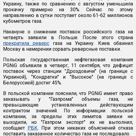
Украину, также по сравнению с августом уменьшила
прокачку примерно на 30%. Сейчас по этому
направлению в сутки поступает около 61-62 миллионов
кубометров газа.
Накануне о снижении поставок российского газа на
четверть заявили в Польше. После этого страна
прекратила реверс
газа на Украину. Киев обвинил
Москву в намерении сорвать реверсные поставки.
Польская государственная нефтегазовая компания
PGNiG объявила в четверг, 11 сентября, что дефицит
поставок через станции "Дроздовичи" (на границе с
Украиной), "Кондратки" и "Высокое" (на границе с
Белоруссией) достиг 45%.
В польской компании пояснили, что PGNiG имеет право
заказывать у "Газпрома" объемы газа, не
превышающие установленных действующим
контрактом значений. По информации польской
компании, за пределы этих лимитов заявки не
выходили, но "Газпром экспорт" их не выполнил,
сообщает
РБК
. При этом никаких объяснений отказа
поставить заказанное количество газа не последовало.