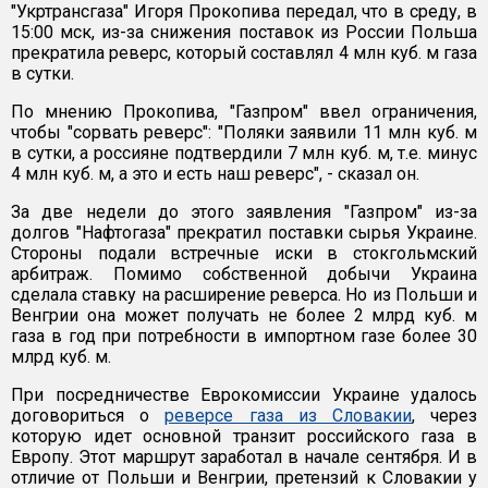
"Укртрансгаза" Игоря Прокопива передал, что в среду, в
15:00 мск, из-за снижения поставок из России Польша
прекратила реверс, который составлял 4 млн куб. м газа
в сутки.
По мнению Прокопива, "Газпром" ввел ограничения,
чтобы "сорвать реверс": "Поляки заявили 11 млн куб. м
в сутки, а россияне подтвердили 7 млн куб. м, т.е. минус
4 млн куб. м, а это и есть наш реверс", - сказал он.
За две недели до этого заявления "Газпром" из-за
долгов "Нафтогаза" прекратил поставки сырья Украине.
Стороны подали встречные иски в стокгольмский
арбитраж. Помимо собственной добычи Украина
сделала ставку на расширение реверса. Но из Польши и
Венгрии она может получать не более 2 млрд куб. м
газа в год при потребности в импортном газе более 30
млрд куб. м.
При посредничестве Еврокомиссии Украине удалось
договориться о
реверсе газа из Словакии
, через
которую идет основной транзит российского газа в
Европу. Этот маршрут заработал в начале сентября. И в
отличие от Польши и Венгрии, претензий к Словакии у