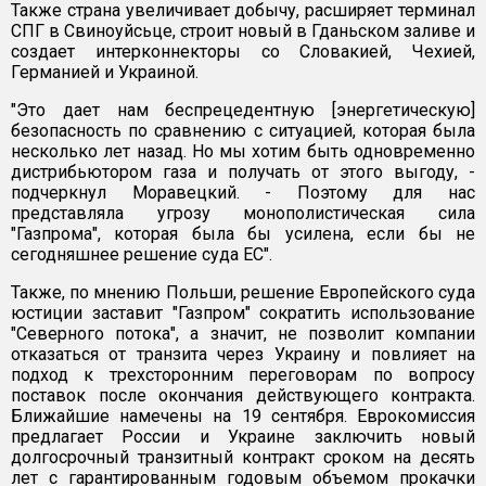
Также страна увеличивает добычу, расширяет терминал
СПГ в Свиноуйсьце, строит новый в Гданьском заливе и
создает интерконнекторы со Словакией, Чехией,
Германией и Украиной.
"Это дает нам беспрецедентную [энергетическую]
безопасность по сравнению с ситуацией, которая была
несколько лет назад. Но мы хотим быть одновременно
дистрибьютором газа и получать от этого выгоду, -
подчеркнул Моравецкий. - Поэтому для нас
представляла угрозу монополистическая сила
"Газпрома", которая была бы усилена, если бы не
сегодняшнее решение суда ЕС".
Также, по мнению Польши, решение Европейского суда
юстиции заставит "Газпром" сократить использование
"Северного потока", а значит, не позволит компании
отказаться от транзита через Украину и повлияет на
подход к трехсторонним переговорам по вопросу
поставок после окончания действующего контракта.
Ближайшие намечены на 19 сентября. Еврокомиссия
предлагает России и Украине заключить новый
долгосрочный транзитный контракт сроком на десять
лет с гарантированным годовым объемом прокачки