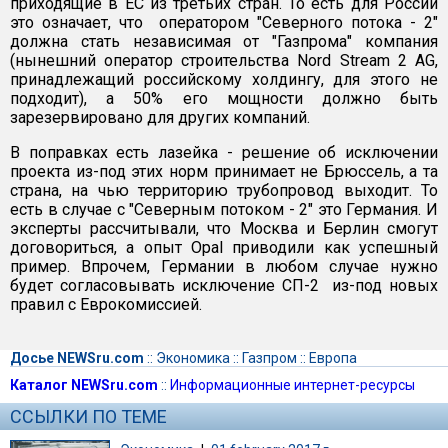
приходящие в ЕС из третьих стран. То есть для России
это означает, что оператором "Северного потока - 2"
должна стать независимая от "Газпрома" компания
(нынешний оператор строительства Nord Stream 2 AG,
принадлежащий российскому холдингу, для этого не
подходит), а 50% его мощности должно быть
зарезервировано для других компаний.
В поправках есть лазейка - решение об исключении
проекта из-под этих норм принимает не Брюссель, а та
страна, на чью территорию трубопровод выходит. То
есть в случае с "Северным потоком - 2" это Германия. И
эксперты рассчитывали, что Москва и Берлин смогут
договориться, а опыт Opal приводили как успешный
пример. Впрочем, Германии в любом случае нужно
будет согласовывать исключение СП-2 из-под новых
правил с Еврокомиссией.
Досье NEWSru.com
::
Экономика
::
Газпром
::
Европа
Каталог NEWSru.com
::
Информационные интернет-ресурсы
ССЫЛКИ ПО ТЕМЕ