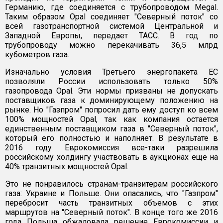
Германию, где соединяется с трубопроводом Megal.
Таким образом Opal соединяет "Северный поток" со
всей газотранспортной системой Центральной и
Западной Европы, передает ТАСС. В год по
трубопроводу можно перекачивать 36,5 млрд
кубометров газа.
Изначально условия Третьего энергопакета ЕС
позволяли России использовать только 50%
газопровода Opal. Эти нормы призваны не допускать
поставщиков газа к доминирующему положению на
рынке. Но "Газпром" попросил дать ему доступ ко всем
100% мощностей Opal, так как компания остается
единственным поставщиком газа в "Северный поток",
который его полностью и наполняет. В результате в
2016 году Еврокомиссия все-таки разрешила
российскому холдингу участвовать в аукционах еще на
40% транзитных мощностей Opal.
Это не понравилось странам-транзитерам российского
газа: Украине и Польше. Они опасались, что "Газпром"
перебросит часть транзитных объемов с этих
маршрутов на "Северный поток". В конце того же 2016
года Польша обжаловала решение Еврокомиссии и