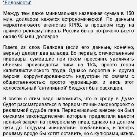
"Ведомости"
.
Между тем даже минимальная названная сумма в 150
млн. долларов кажется астрономической. По данным
маркетингового агентства RPRG, в прошлом году на
прямую рекламу пива в России было потрачено всего
около 90 млн. долларов.
Газета из слов Белкова (если его данные, конечно,
верны) делает два вывода. Во-первых, отечественные
пивовары, сумевшие при таком прессинге увеличить
объемы производства пива на 15%, просто герои
капиталистического труда. Однако вероятна и другая
версия: коррумпированность индустрии по связям с
общественностью просто чудовищная, и весь этот
колоссальный "антипивной" бюджет был расхищен.
В связи с этим надо напомнить, что в среду в Думе
будет рассматриваться в первом чтении законопроект о
рекламной судьбе пива. Первоначально внесен он был
омскими законодателями, которые предлагали ввести
полный запрет на телерекламу пива, однако на долгом
пути до Госдумы инициативы поубавилось, и теперь
рекламу вроде бы хотят оставить, но с купюрами, изъяв