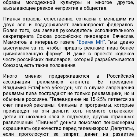
образы молодежной культуры и многое другое,
вызывающее резкое неприятие в обществе.
Пивная отрасль, естественно, согласна с меньшим из
двух зол и поддерживает законопроект федералов.
Более того, как заявил руководитель исполнительного
секретариата Союза российских пивоваров Вячеслав
Мамонтов в интервью газете
"Время МН"
, "мы давно
выступаем за то, чтобы придать рекламе пива более
цивилизованную форму". И даже в проекте кодекса
чести российских пивоваров, который разрабатывается
Союзом, есть такие положения.
Иного мнения придерживаются в Российской
ассоциации рекламных агентств. Ее президент
Владимир Естафьев убежден, что в случае запрещения
рекламы пива пострадают не только рекламщики, но и
обычные россияне. "Телевидение на 15-25% питается за
счет пивной рекламы. Фильмы и программы, которые
производят на эти деньги, хоть немного отвлекают
детей от нюханья клея в подъезде, других страшных
развлечений. "Пивные" деньги помогают пенсионерам
скрашивать одиночество перед телевизором. Депутаты,
если проголосуют за запрет, денег на развитие