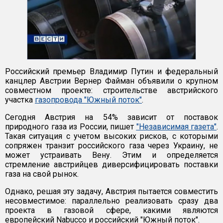
Российский премьер Владимир Путин и федеральный
канцлер Австрии Вернер Файман объявили о крупном
совместном проекте: строительстве австрийского
участка
газопровода "Южный поток"
.
Сегодня Австрия на 54% зависит от поставок
природного газа из России, пишет
"Независимая газета"
.
Такая ситуация с учетом высоких рисков, с которыми
сопряжен транзит российского газа через Украину, не
может устраивать Вену. Этим и определяется
стремление австрийцев диверсифицировать поставки
газа на свой рынок.
Однако, решая эту задачу, Австрия пытается совместить
несовместимое: параллельно реализовать сразу два
проекта в газовой сфере, какими являются
европейский Nabucco и российский "Южный поток".