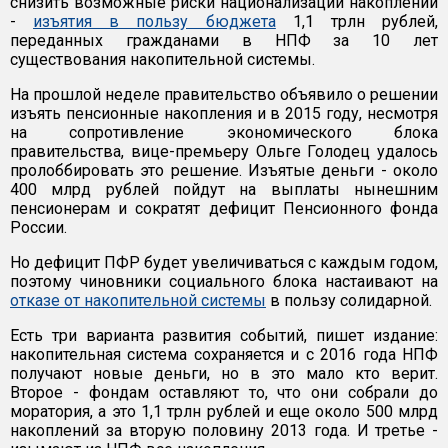
снизить возможные риски национализации накоплений
-
изъятия в пользу бюджета
1,1 трлн рублей,
переданных гражданами в НПФ за 10 лет
существования накопительной системы.
На прошлой неделе правительство объявило о решении
изъять пенсионные накопления и в 2015 году, несмотря
на сопротивление экономического блока
правительства, вице-премьеру Ольге Голодец удалось
пролоббировать это решение. Изъятые деньги - около
400 млрд рублей пойдут на выплаты нынешним
пенсионерам и сократят дефицит Пенсионного фонда
России.
Но дефицит ПФР будет увеличиваться с каждым годом,
поэтому чиновники социального блока настаивают на
отказе от накопительной системы
в пользу солидарной.
Есть три варианта развития событий, пишет издание:
накопительная система сохраняется и с 2016 года НПФ
получают новые деньги, но в это мало кто верит.
Второе - фондам оставляют то, что они собрали до
моратория, а это 1,1 трлн рублей и еще около 500 млрд
накоплений за вторую половину 2013 года. И третье -