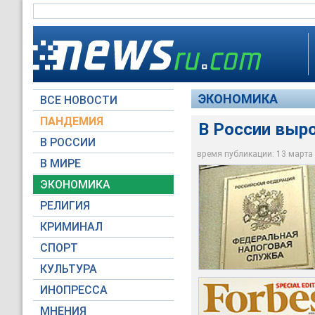
ЭКОНОМИКА
ВСЕ НОВОСТИ
ПАНДЕМИЯ
В России выр
В РОССИИ
время публикации: 13 марта 2
ФНС зафиксировала 
В опубликованном в
В 2008 году сумму с
В МИРЕ
сверхвысоких дохо
долларовых миллиар
в 2010-м - 385
ЭКОНОМИКА
Первый канал
Global Look Press
Первый канал
РЕЛИГИЯ
КРИМИНАЛ
СПОРТ
КУЛЬТУРА
ИНОПРЕССА
МНЕНИЯ