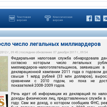
Текстовая
Классическая
версия
версия
осло число легальных миллиардеров
012 г., 09:45 | последнее обновление: 07 декабря 2017 г., 09:54
рост числа граждан, официально заявляющих о получении
 начале марта ежегодном рейтинге Forbes число российских
выше 1 млрд рублей задекларировали 588 человек, в 2009-м - 455,
Федеральная налоговая служба обнародовала да
дов
деров составило 96 человек против 101 в 2011 году
согласно которым число легальных рубл
миллиардеров-налогоплательщиков, заявивших в
декларационной кампании 2011 года о годовом д
свыше 1 млрд рублей (33 млн долларов), вырос
сравнении с 2010 годом, но пока не дост
показателей 2008-2009 годов.
Речь идет об информации из деклараций по нало
доходы физических лиц, представленных службе в
году. Сам же доход, о котором сообщила ФНС, ре