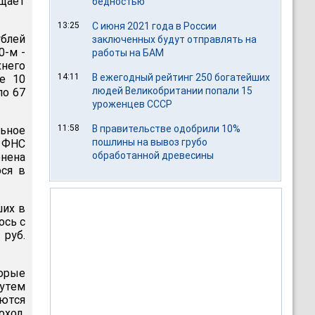
щает
бедностью
13:25
С июня 2021 года в России
блей
заключенных будут отправлять на
0-м -
работы на БАМ
хнего
14:11
В ежегодный рейтинг 250 богатейших
е 10
людей Великобритании попали 15
ло 67
уроженцев СССР
11:58
В правительстве одобрили 10%
льное
пошлины на вывоз грубо
 ФНС
обработанной древесины
нена
ся в
ших в
ось с
 руб.
орые
путем
ются
ход,