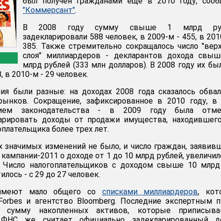
был получен гражданами еще в 2010 году, сооб
"Коммерсант"
.
В 2008 году сумму свыше 1 млрд ру
задекларировали 588 человек, в 2009-м - 455, в 201
385. Также стремительно сокращалось число "вер
слоя" миллиардеров - декларантов дохода свыш
млрд рублей (333 млн долларов). В 2008 году их бы
, в 2010-м - 29 человек.
ия были разные: на доходах 2008 года сказалось обва
ынков. Сокращение, зафиксированное в 2010 году, в
нием законодательства - в 2009 году была отме
арировать доходы от продажи имущества, находившего
плательщика более трех лет.
х значимых изменений не было, и число граждан, заявив
кампании-2011 о доходе от 1 до 10 млрд рублей, увеличил
. Число налогоплательщиков с доходом свыше 10 млрд
лось - с 29 до 27 человек.
имеют мало общего со
списками миллиардеров
, кот
Forbes и агентство Bloomberg. Последние экспертным 
 сумму накопленных активов, которые приписыва
 ФНС же считает официально задекларированный до