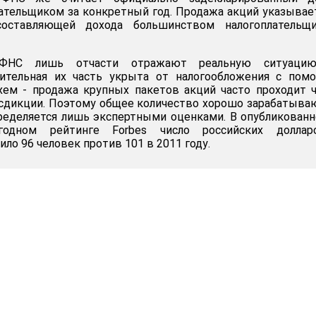
ательщиком за конкретный год. Продажа акций указывае
составляющей дохода большинством налогоплательщи
ФНС лишь отчасти отражают реальную ситуаци
чительная их часть укрыта от налогообложения с пом
схем - продажа крупных пакетов акций часто проходит 
сдикции. Поэтому общее количество хорошо зарабатыв
ределяется лишь экспертными оценками. В опубликован
годном рейтинге Forbes число российских доллар
ло 96 человек против 101 в 2011 году.