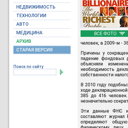
НЕДВИЖИМОСТЬ
ТЕХНОЛОГИИ
АВТО
МЕДИЦИНА
ВСЕ ФОТО
АРХИВ
человек, в 2009-м - 38
СТАРАЯ ВЕРСИЯ
Причины у сокращен
падение фондовых р
объясняли измене
Поиск по сайту
необходимость декл
собственности налого
В 2010 году подобны
ходе декларационной 
385 до 416 человек
незначительно сократи
Эти данные ФНС 
составляют журнал 
определяют общую
физическому лицу,