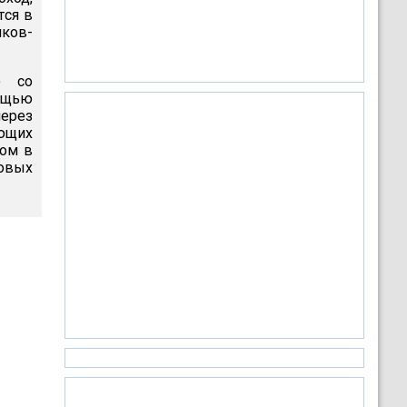
тся в
ков-
ю со
ощью
через
ающих
ном в
овых