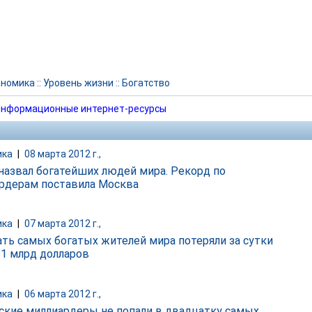
ономика
::
Уровень жизни
::
Богатство
нформационные интернет-ресурсы
ика
|
08 марта 2012 г.,
 назвал богатейших людей мира. Рекорд по
рдерам поставила Москва
ика
|
07 марта 2012 г.,
ть самых богатых жителей мира потеряли за сутки
11 млрд долларов
ика
|
06 марта 2012 г.,
ские миллиардеры не попали в двадцатку самых