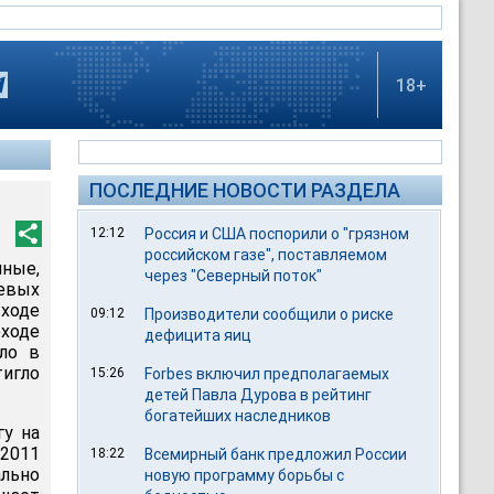
18+
ПОСЛЕДНИЕ НОВОСТИ РАЗДЕЛА
12:12
Россия и США поспорили о "грязном
российском газе", поставляемом
нные,
через "Северный поток"
евых
 ходе
09:12
Производители сообщили о риске
оходе
дефицита яиц
ло в
игло
15:26
Forbes включил предполагаемых
детей Павла Дурова в рейтинг
богатейших наследников
гу на
 2011
18:22
Всемирный банк предложил России
ально
новую программу борьбы с