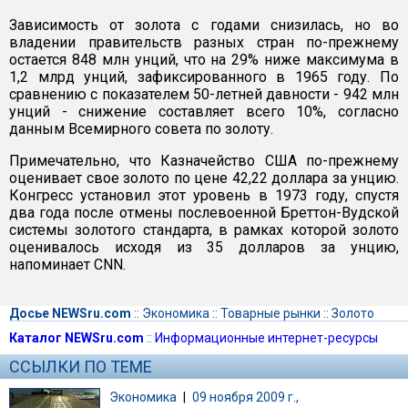
Зависимость от золота с годами снизилась, но во
владении правительств разных стран по-прежнему
остается 848 млн унций, что на 29% ниже максимума в
1,2 млрд унций, зафиксированного в 1965 году. По
сравнению с показателем 50-летней давности - 942 млн
унций - снижение составляет всего 10%, согласно
данным Всемирного совета по золоту.
Примечательно, что Казначейство США по-прежнему
оценивает свое золото по цене 42,22 доллара за унцию.
Конгресс установил этот уровень в 1973 году, спустя
два года после отмены послевоенной Бреттон-Вудской
системы золотого стандарта, в рамках которой золото
оценивалось исходя из 35 долларов за унцию,
напоминает CNN.
Досье NEWSru.com
::
Экономика
::
Товарные рынки
::
Золото
Каталог NEWSru.com
::
Информационные интернет-ресурсы
ССЫЛКИ ПО ТЕМЕ
Экономика
|
09 ноября 2009 г.,