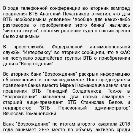
В ходе телефонной конференции во вторник зампред
правления ВТБ Анатолий Печатников отметил, что для
ВТБ необходимым условием "вообще для каких-либо
разговоров о приобретении этого банка" являлась
"чистота титула", поэтому решение суда о снятии ареста
было значимым.
В пресс-службе Федеральной антимонопольной
службы "Интерфаксу" во вторник сообщили, что в ФАС
не поступало ходатайство группы ВТБ о приобретении
доли в "Возрождении".
Во вторник банк "Возрождение" раскрыл информацию
об изменениях в топ-менеджменте. Пост председателя
правления банка вместо Марка Нахмановича занял член
правления ВТБ Геннадий Солдатенков. Также в
"Возрождении" назначены два новых зампреда -
старший вице-президент ВТБ Станислав Белов и
гендиректор "ВТБ Пенсионный администратор"
Вячеслав Томашевский.
Банк "Возрождение" по итогам второго квартала 2018
года занимает 38-е место по объему активов среди