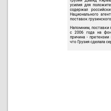
Грузии Давид Кирва
усилия для положите
содержал российск
Национального аген
поставок грузинског
Напомним, поставки 
с 2006 года на фон
причина - претензии
что Грузия сделала с