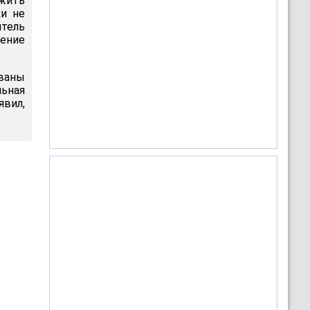
жить
ки не
тель
ение
рваны
ьная
явил,