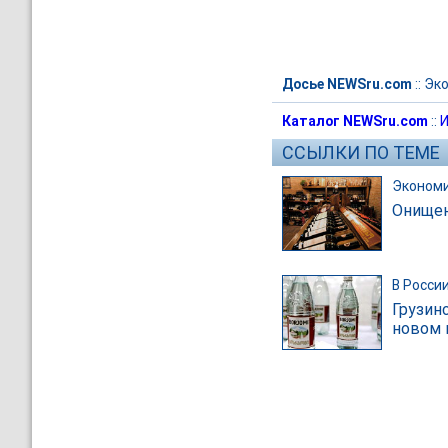
Досье NEWSru.com
::
Эк
Каталог NEWSru.com
::
И
ССЫЛКИ ПО ТЕМЕ
Эконом
Онищен
В Росси
Грузин
новом 