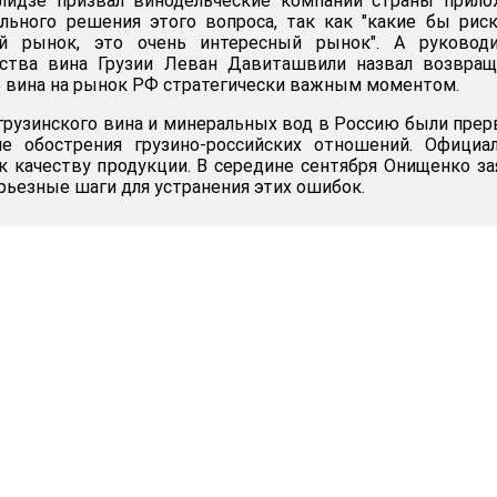
лидзе призвал винодельческие компании страны прило
льного решения этого вопроса, так как "какие бы рис
ий рынок, это очень интересный рынок". А руководи
тства вина Грузии Леван Давиташвили назвал возвращ
о вина на рынок РФ стратегически важным моментом.
грузинского вина и минеральных вод в Россию были пре
е обострения грузино-российских отношений. Официал
 к качеству продукции. В середине сентября Онищенко за
ерьезные шаги для устранения этих ошибок.