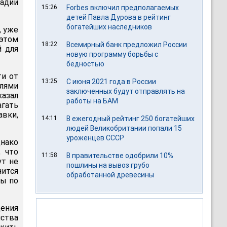
адий
15:26
Forbes включил предполагаемых
детей Павла Дурова в рейтинг
богатейших наследников
, уже
этом
18:22
Всемирный банк предложил России
й для
новую программу борьбы с
бедностью
ти от
13:25
С июня 2021 года в России
елями
заключенных будут отправлять на
казал
работы на БАМ
гать
авки,
14:11
В ежегодный рейтинг 250 богатейших
людей Великобритании попали 15
уроженцев СССР
днако
, что
11:58
В правительстве одобрили 10%
ут не
пошлины на вывоз грубо
нится
обработанной древесины
ры по
щения
йства