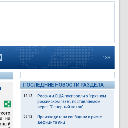
18+
ПОСЛЕДНИЕ НОВОСТИ РАЗДЕЛА
а
12:12
Россия и США поспорили о "грязном
российском газе", поставляемом
через "Северный поток"
ского
09:12
Производители сообщили о риске
е не
дефицита яиц
вный