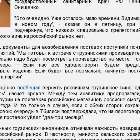
государственный санитарный врач РФ Генн
Онищенко.
"Это очевидно. Уже осталось мало времени. Видимо
в новом году", - сказал он в пятницу, при 
подчеркнув, что никаких специальных препятстви
ого вина на российский рынок нет.
 документы для возобновления поставок поступили поч
риятий. "Мы готовы к встрече с грузинскими производит
ельно надо будет посмотреть производство на месте, - с
дзора. - Если нас все удовлетворит, будем предла
вые изделия. Если будет все нормально, начнутся пост
ь партии".
нищенко
пообещал
вернуть россиянам грузинское вино, о
ть" насчет сроков. Между тем аналитики предполагали
рузии на прилавках российских магазинов россияне смог
ода. И то только в случае, если с обеих сторон сохра
В свою очередь в Тбилиси подтверждали, что на перегово
 поставок уйдет "два-три месяца".
нных грузинских чиновников отмечали важность возвра
оссийский рынок. В частности, министр сельского хозя