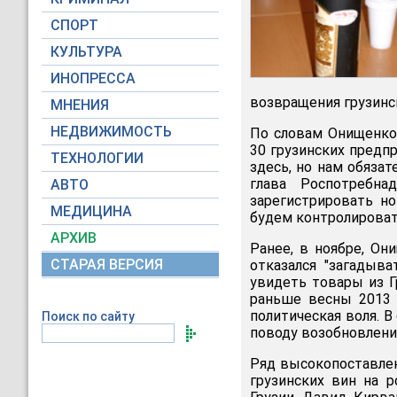
СПОРТ
КУЛЬТУРА
ИНОПРЕССА
возвращения грузинск
МНЕНИЯ
НЕДВИЖИМОСТЬ
По словам Онищенко,
30 грузинских предп
ТЕХНОЛОГИИ
здесь, но нам обязат
глава Роспотребна
АВТО
зарегистрировать но
МЕДИЦИНА
будем контролироват
АРХИВ
Ранее, в ноябре, О
СТАРАЯ ВЕРСИЯ
отказался "загадыва
увидеть товары из Г
раньше весны 2013 г
политическая воля. 
Поиск по сайту
поводу возобновления
Ряд высокопоставле
грузинских вин на р