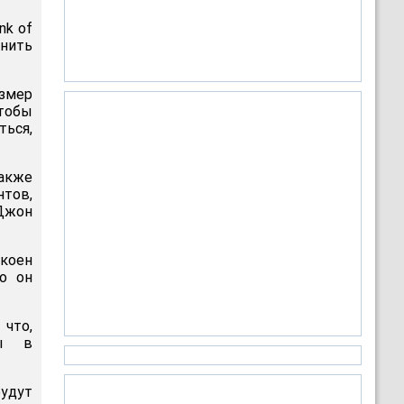
nk of
анить
змер
тобы
ься,
также
нтов,
 Джон
окоен
о он
 что,
ны в
удут