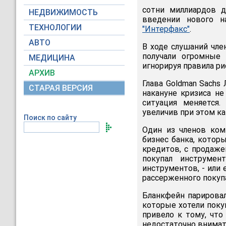
сотни миллиардов 
НЕДВИЖИМОСТЬ
введении нового н
ТЕХНОЛОГИИ
"Интерфакс"
.
АВТО
В ходе слушаний чле
получали огромные 
МЕДИЦИНА
игнорируя правила ри
АРХИВ
Глава Goldman Sachs
СТАРАЯ ВЕРСИЯ
накануне кризиса не
ситуация меняется.
увеличив при этом ка
Поиск по сайту
Один из членов ком
бизнес банка, котор
кредитов, с продаж
покупал инструмен
инструментов, - или
рассерженного покуп
Бланкфейн парировал
которые хотели поку
привело к тому, что 
недостаточно внимат