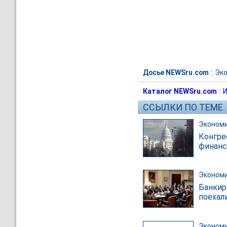
Досье NEWSru.com
::
Эк
Каталог NEWSru.com
::
И
ССЫЛКИ ПО ТЕМЕ
Эконом
Конгре
финанс
Эконом
Банкир
поехал
Эконом