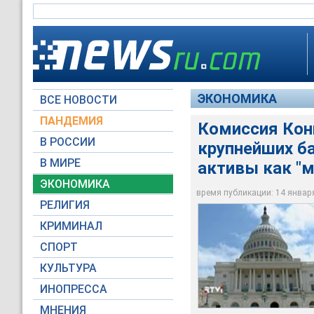
ЭКОНОМИКА
ВСЕ НОВОСТИ
ПАНДЕМИЯ
Комиссия Кон
В РОССИИ
крупнейших ба
Комиссия Конгресса
В МИРЕ
активы как "
рискованные активы
ЭКОНОМИКА
время публикации: 14 января 
RTV International
РЕЛИГИЯ
КРИМИНАЛ
СПОРТ
КУЛЬТУРА
ИНОПРЕССА
МНЕНИЯ