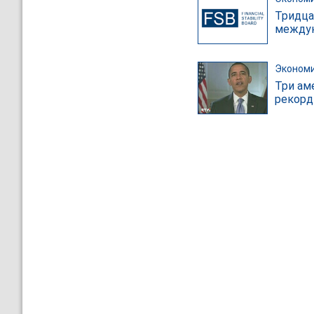
Тридца
междун
Эконом
Три ам
рекорд