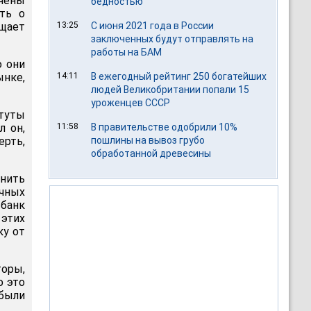
чены
бедностью
ть о
щает
13:25
С июня 2021 года в России
заключенных будут отправлять на
работы на БАМ
о они
нке,
14:11
В ежегодный рейтинг 250 богатейших
людей Великобритании попали 15
уроженцев СССР
итуты
л он,
11:58
В правительстве одобрили 10%
ерть,
пошлины на вывоз грубо
обработанной древесины
внить
ечных
 банк
этих
ку от
торы,
о это
 были