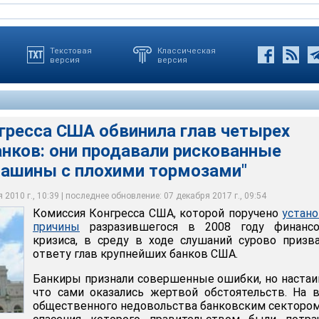
Текстовая
Классическая
версия
версия
гресса США обвинила глав четырех
нков: они продавали рискованные
 США обвинила глав четырех крупнейших банков: они продавали
машины с плохими тормозами"
 как "машины с плохими тормозами"
2010 г., 10:39 | последнее обновление: 07 декабря 2017 г., 09:54
Комиссия Конгресса США, которой поручено
устан
причины
разразившегося в 2008 году финансо
кризиса, в среду в ходе слушаний сурово призв
ответу глав крупнейших банков США.
Банкиры признали совершенные ошибки, но настаи
что сами оказались жертвой обстоятельств. На 
общественного недовольства банковским сектором