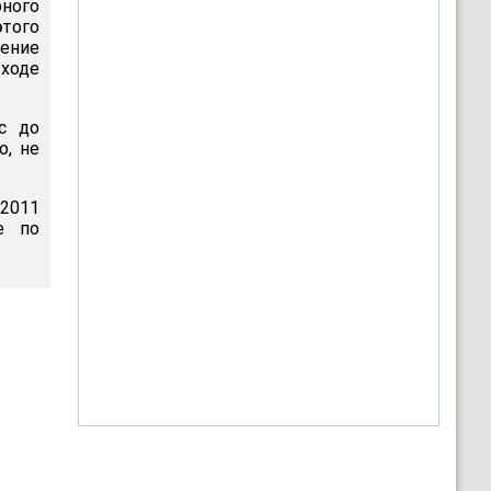
рного
этого
чение
 ходе
с до
о, не
 2011
е по