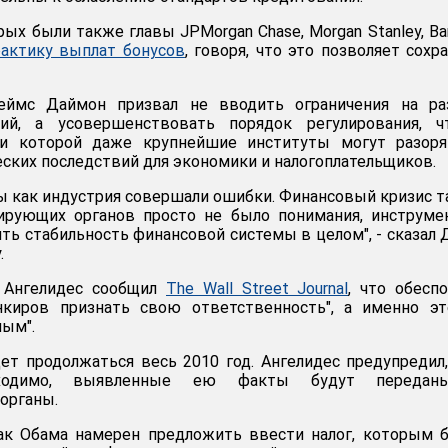
ых были также главы JPMorgan Chase, Morgan Stanley, Ba
рактику выплат бонусов
, говоря, что это позволяет сохр
еймс Даймон призвал не вводить ограничения на ра
ий, а усовершенствовать порядок регулирования, ч
ри которой даже крупнейшие институты могут разорят
еских последствий для экономики и налогоплательщиков.
мы как индустрия совершали ошибки. Финансовый кризис 
лирующих органов просто не было понимания, инструме
ить стабильность финансовой системы в целом", - сказал
.
 Ангелидес сообщил
The Wall Street Journal
, что обесп
нкиров признать свою ответственность", а именно эт
ным".
ет продолжаться весь 2010 год. Ангелидес предупредил,
ходимо, выявленные ею факты будут переда
органы.
к Обама намерен предложить ввести налог, которым б