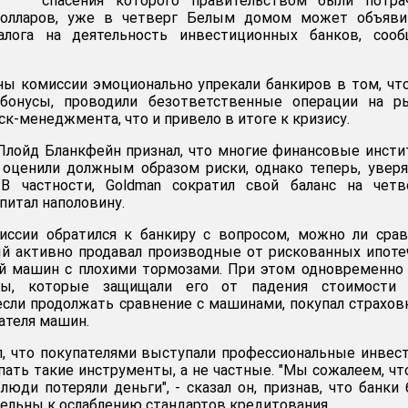
спасения которого правительством были потра
долларов, уже в четверг Белым домом может объяви
алога на деятельность инвестиционных банков, сооб
ны комиссии эмоционально упрекали банкиров в том, чт
бонусы, проводили безответственные операции на ры
ск-менеджмента, что и привело в итоге к кризису.
 Ллойд Бланкфейн признал, что многие финансовые инст
 оценили должным образом риски, однако теперь, уверя
 В частности, Goldman сократил свой баланс на четв
питал наполовину.
иссии обратился к банкиру с вопросом, можно ли сра
ый активно продавал производные от рискованных ипот
ей машин с плохими тормозами. При этом одновременно
ты, которые защищали его от падения стоимости 
 если продолжать сравнение с машинами, покупал страхов
ателя машин.
, что покупателями выступали профессиональные инвес
пать такие инструменты, а не частные. "Мы сожалеем, чт
люди потеряли деньги", - сказал он, признав, что банки
ельны к ослаблению стандартов кредитования.