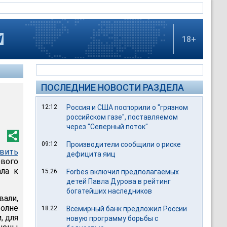
18+
ПОСЛЕДНИЕ НОВОСТИ РАЗДЕЛА
12:12
Россия и США поспорили о "грязном
российском газе", поставляемом
через "Северный поток"
09:12
Производители сообщили о риске
овить
дефицита яиц
вого
ала к
15:26
Forbes включил предполагаемых
детей Павла Дурова в рейтинг
богатейших наследников
вали,
волне
18:22
Всемирный банк предложил России
, для
новую программу борьбы с