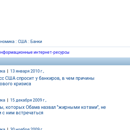
ономика
::
США
::
Банки
нформационные интернет-ресурсы
ика
|
13 января 2010 г.,
сс США спросит у банкиров, в чем причины
ового кризиса
ика
|
15 декабря 2009 г.,
ы, которых Обама назвал "жирными котами", не
и с ним встречаться
ика
|
30 ноября 2009 г.,