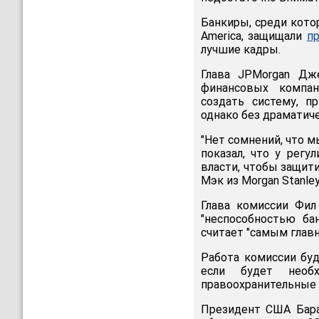
Банкиры, среди котор
America, защищали
п
лучшие кадры.
Глава JPMorgan Дж
финансовых компан
создать систему, п
однако без драматич
"Нет сомнений, что 
показал, что у регу
власти, чтобы защит
Мэк из Morgan Stanley
Глава комиссии Фил
"неспособностью ба
считает "самым глав
Работа комиссии буд
если будет необ
правоохранительные 
Президент США Бара