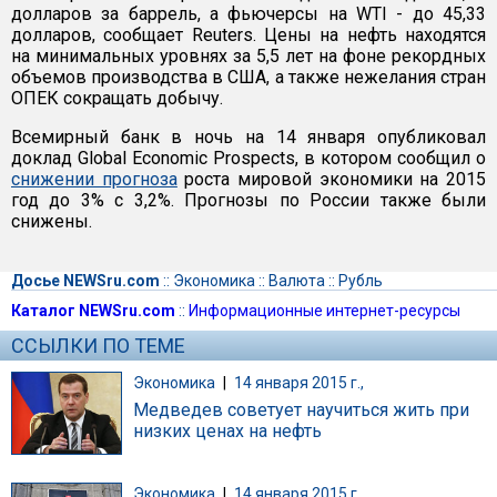
долларов за баррель, а фьючерсы на WTI - до 45,33
долларов, сообщает Reuters. Цены на нефть находятся
на минимальных уровнях за 5,5 лет на фоне рекордных
объемов производства в США, а также нежелания стран
ОПЕК сокращать добычу.
Всемирный банк в ночь на 14 января опубликовал
доклад Global Economic Prospects, в котором сообщил о
снижении прогноза
роста мировой экономики на 2015
год до 3% с 3,2%. Прогнозы по России также были
снижены.
Досье NEWSru.com
::
Экономика
::
Валюта
::
Рубль
Каталог NEWSru.com
::
Информационные интернет-ресурсы
ССЫЛКИ ПО ТЕМЕ
Экономика
|
14 января 2015 г.,
Медведев советует научиться жить при
низких ценах на нефть
Экономика
|
14 января 2015 г.,