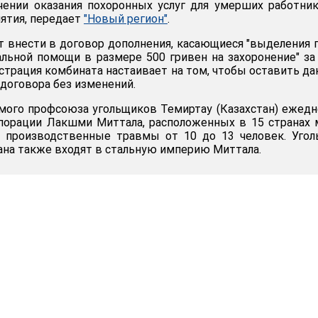
чении оказания похоронных услуг для умерших работни
ятия, передает
"Новый регион"
.
 внести в договор дополнения, касающиеся "выделения 
альной помощи в размере 500 гривен на захоронение" за
страция комбината настаивает на том, чтобы оставить д
 договора без изменений.
мого профсоюза угольщиков Темиртау (Казахстан) ежед
порации Лакшми Миттала, расположенных в 15 странах 
т производственные травмы от 10 до 13 человек. Уго
ана также входят в стальную империю Миттала.