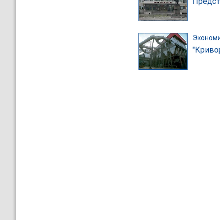
Предст
Эконом
"Кривор