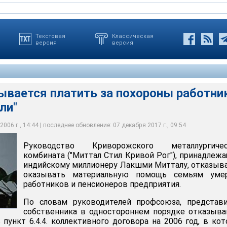
Текстовая
Классическая
версия
версия
ывается платить за похороны работни
ли"
я платить за похороны работников "Криворожстали"
006 г., 14:44 | последнее обновление: 07 декабря 2017 г., 09:54
Руководство Криворожского металлургичес
комбината ("Миттал Стил Кривой Рог"), принадлеж
индийскому миллионеру Лакшми Митталу, отказыв
оказывать материальную помощь семьям уме
работников и пенсионеров предприятия.
По словам руководителей профсоюза, представи
собственника в одностороннем порядке отказыв
 пункт 6.4.4. коллективного договора на 2006 год, в ко