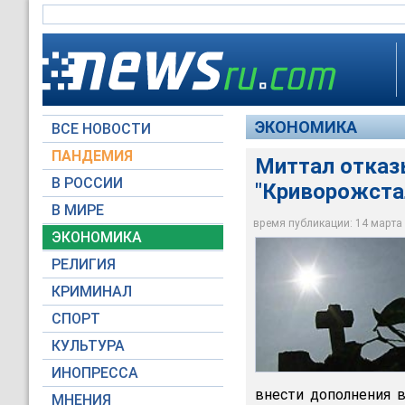
ЭКОНОМИКА
ВСЕ НОВОСТИ
ПАНДЕМИЯ
Миттал отказ
В РОССИИ
"Криворожста
В МИРЕ
Миттал отказываетс
время публикации: 14 марта 2
ЭКОНОМИКА
Архив NEWSru.com
РЕЛИГИЯ
КРИМИНАЛ
СПОРТ
КУЛЬТУРА
ИНОПРЕССА
внести дополнения в
МНЕНИЯ