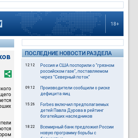
18+
ПОСЛЕДНИЕ НОВОСТИ РАЗДЕЛА
ков
12:12
Россия и США поспорили о "грязном
российском газе", поставляемом
через "Северный поток"
09:12
Производители сообщили о риске
кого
дефицита яиц
ащего
ается
15:26
Forbes включил предполагаемых
рших
детей Павла Дурова в рейтинг
богатейших наследников
тели
18:22
Всемирный банк предложил России
аются
новую программу борьбы с
тором