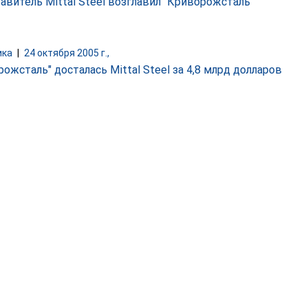
авитель Mittal Steel возглавил "Криворожсталь"
ика
|
24 октября 2005 г.,
ожсталь" досталась Mittal Steel за 4,8 млрд долларов