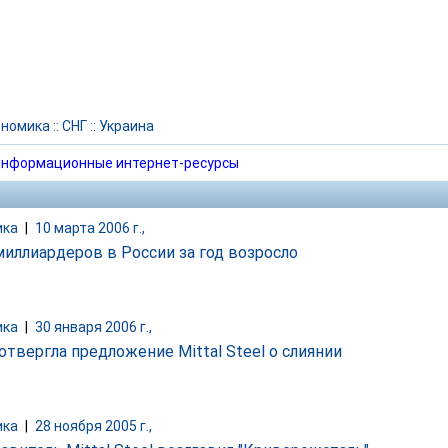
ономика
::
СНГ
::
Украина
нформационные интернет-ресурсы
ика
|
10 марта 2006 г.,
миллиардеров в России за год возросло
ика
|
30 января 2006 г.,
 отвергла предложение Mittal Steel о слиянии
ика
|
28 ноября 2005 г.,