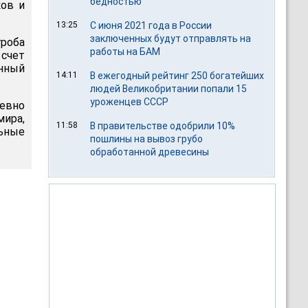
бедностью
ков и
13:25
С июня 2021 года в России
заключенных будут отправлять на
гроба
работы на БАМ
 счет
анный
14:11
В ежегодный рейтинг 250 богатейших
людей Великобритании попали 15
уроженцев СССР
невно
мира,
11:58
В правительстве одобрили 10%
льные
пошлины на вывоз грубо
обработанной древесины