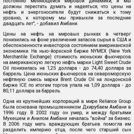
постоянно меняющейся мировой динамики, и мы
должны перестать думать и надеяться, что цены на
нефть и энергоносители будут снижаться к тому
уровню, к которому мы привыкли за последние
двадцать лет", - добавил Амбани.
Цены на нефть на мировых рынках в четверг
понизились на фоне увеличения запасов сырья в США и
обеспокоенности инвесторов состоянием американской
экономики. На нью-йоркской бирже NYMEХ (New York
Merchantile Exchange) стоимость июньских фьючерсов
на американскую легкую нефть марки Light Sweet Crude
Oil понизилась на 1,25 доллара - до 74,40 доллара за
баррель. Цена июньских фьючерсов на североморскую
нефтяную смесь марки Brent Crude Oil на лондонской
бирже IСE по итогам торгов упала на 1,09 доллара - до
80,11 доллара за баррель.
Одна из крупнейших корпораций в мире Reliance Group
была основана промышленником Дхирубаем Амбани в
1996 году. В 2002 году он умер, и между братьями
Мукешем и Анилом Амбани началась "война" за бизнес.
В 2006 году мать враждующих братьев помогла им
разделить империю отца, после чего старший сын