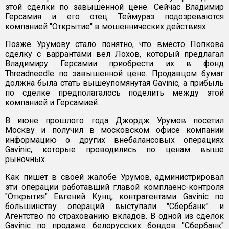
этой сделки по завышенной цене. Сейчас Владимир
Герсамия и его отец Теймураз подозреваются
компанией "Открытие" в мошеннических действиях.
Позже Урумову стало понятно, что вместо Попкова
сделку с варрантами вел Лохов, который предлагал
Владимиру Герсамии приобрести их в фонд
Threadneedle по завышенной цене. Продавцом бумаг
должна была стать вышеупомянутая Gavinic, а прибыль
по сделке предполагалось поделить между этой
компанией и Герсамией.
В июне прошлого года Джордж Урумов посетил
Москву и получил в московском офисе компании
информацию о других внебалансовых операциях
Gavinic, которые проводились по ценам выше
рыночных.
Как пишет в своей жалобе Урумов, администрировал
эти операции работавший главой комплаенс-контроля
"Открытия" Евгений Кунц, контрагентами Gavinic по
большинству операций выступали "Сбербанк" и
Агентство по страхованию вкладов. В одной из сделок
Gavinic по продаже белорусских бондов "Сбербанк"