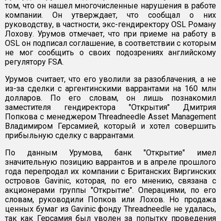
том, что он нашел многочисленные нарушения в работе
компании. Он утверждает, что сообщал о них
руководству, в частности, экс-гендиректору OSL Роману
Лохову. Урумов отмечает, что при приеме на работу в
OSL он подписал соглашение, в соответствии с которым
не мог сообщить о своих подозрениях английскому
регулятору FSA.
Урумов считает, что его уволили за разоблачения, а не
из-за сделки с аргентинскими варрантами на 160 млн
долларов. По его словам, он лишь познакомил
заместителя гендиректора "Открытия" Дмитрия
Попкова с менеджером Threadneedle Asset Management
Владимиром Герсамией, который и хотел совершить
прибыльную сделку с варрантами.
По данным Урумова, банк "Открытие" имел
значительную позицию варрантов и в апреле прошлого
года перепродал их компании с Британских Виргинских
островов Gavinic, которая, по его мнению, связана с
акционерами группы "Открытие". Операциями, по его
словам, руководили Попков или Лохов. Но продажа
ценных бумаг из Gavinic фонду Threadneedle не удалась,
так как Герсамия был уволен за попытку проведения