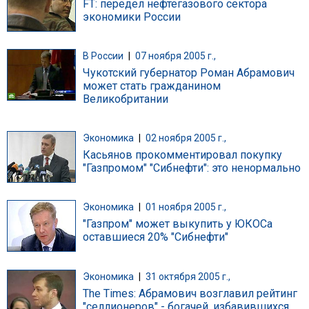
FT: передел нефтегазового сектора
экономики России
В России
|
07 ноября 2005 г.,
Чукотский губернатор Роман Абрамович
может стать гражданином
Великобритании
Экономика
|
02 ноября 2005 г.,
Касьянов прокомментировал покупку
"Газпромом" "Сибнефти": это ненормально
Экономика
|
01 ноября 2005 г.,
"Газпром" может выкупить у ЮКОСа
оставшиеся 20% "Сибнефти"
Экономика
|
31 октября 2005 г.,
The Times: Абрамович возглавил рейтинг
"селлионеров" - богачей, избавившихся