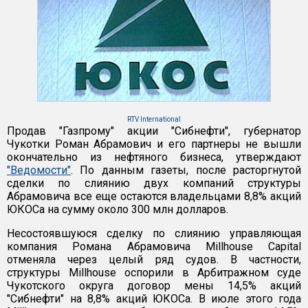
RTV International
Продав "Газпрому" акции "Сибнефти", губернатор
Чукотки Роман Абрамович и его партнеры не вышли
окончательно из нефтяного бизнеса, утверждают
"Ведомости"
. По данным газеты, после расторгнутой
сделки по слиянию двух компаний структуры
Абрамовича все еще остаются владельцами 8,8% акций
ЮКОСа на сумму около 300 млн долларов.
Несостоявшуюся сделку по слиянию управляющая
компания Романа Абрамовича Millhouse Capital
отменяла через целый ряд судов. В частности,
структуры Millhouse оспорили в Арбитражном суде
Чукотского округа договор мены 14,5% акций
"Сибнефти" на 8,8% акций ЮКОСа. В июле этого года