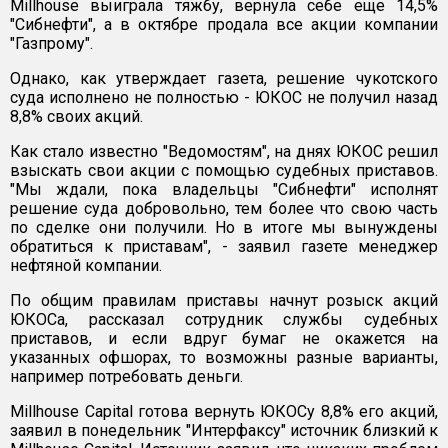
Millhouse выиграла тяжбу, вернула себе еще 14,5%
"Сибнефти", а в октябре продала все акции компании
"Газпрому".
Однако, как утверждает газета, решение чукотского
суда исполнено не полностью - ЮКОС не получил назад
8,8% своих акций.
Как стало известно "Ведомостям", на днях ЮКОС решил
взыскать свои акции с помощью судебных приставов.
"Мы ждали, пока владельцы "Сибнефти" исполнят
решение суда добровольно, тем более что свою часть
по сделке они получили. Но в итоге мы вынуждены
обратиться к приставам", - заявил газете менеджер
нефтяной компании.
По общим правилам приставы начнут розыск акций
ЮКОСа, рассказал сотрудник службы судебных
приставов, и если вдруг бумаг не окажется на
указанных офшорах, то возможны разные варианты,
например потребовать деньги.
Millhouse Capital готова вернуть ЮКОСу 8,8% его акций,
заявил в понедельник "Интерфаксу" источник близкий к