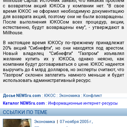
Millhouse Capital. Источник заявил, что никаких проблем
с возвратом акций ЮКОСа у компании нет. "В свое
время ЮКОС не оформил необходимую документацию
для возврата акций, поэтому они не были возвращены.
После выполнения ЮКОСом всех процедур, акции,
естественно, будут возвращены ему", - утверждают в
Millhouse.
В настоящее время ЮКОСу по-прежнему принадлежат
20% акций "Сибнефти", но они находятся под арестом.
Новый владелец "Сибнефти" "Газпром" изъявлял
желание купить их у ЮКОСа, однако неясно, как
компании будут договариваться о цене. ЮКОС надеется
выручить до 4 млрд долларов, но эксперты считают, что
"Газпром" склонен заплатить намного меньше и будет
использовать административный ресурс.
Досье NEWSru.com
::
ЮКОС
::
Экономика
::
Конфликт
Каталог NEWSru.com
::
Информационные интернет-ресурсы
ССЫЛКИ ПО ТЕМЕ
Экономика
|
07 ноября 2005 г.,