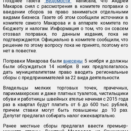
Позднее газета
"Ведомости"
написала, что Андрей
Макаров снял с рассмотрения в комитете поправки о
введении сборов за право заниматься отдельными
видами бизнеса. Газете об этом сообщили источники в
комитете самого Макарова и в аппарате комитета по
бюджету и налогам. Информация о том, что он совсем
отозвал поправки, по данным издания, пока не
подтверждается. Официально в комитете сообщили, что
решение по этому вопросу пока не принято, поэтому его
нет в повестке.
Поправки Макарова были
внесены
5 ноября и должны
были обсуждаться 14 ноября. В них предполагалось
дать муниципалитетам право вводить региональные
сборы с предпринимателей за 22 вида деятельности.
Владельцы мелких торговых точек, прачечных,
парикмахерских и даже платных туалетов, чистильщики
обуви и работницы швейных ателье начиная с 2015 года
раз в квартал будут платить от 6 до 600 тыс. рублей,
причем ставки могут быть повышены до 10 раз.
Депутат предлагал собирать налог ежеквартально.
Ранее местные сборы предлагал ввести премьер-