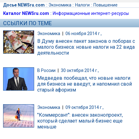
Досье NEWSru.com
::
Экономика
::
Налоги
::
Повышение
Каталог NEWSru.com
::
Информационные интернет-ресурсы
ССЫЛКИ ПО ТЕМЕ
Экономика
|
06 ноября 2014 г.,
В Думу внесен пакет законов о поборах с
малого бизнеса: новые налоги на 22 вида
деятельности
В России
|
30 октября 2014 г.,
Медведев пообещал, что новые налоги
для бизнеса не введут, и напомнил свой
старый афоризм
Экономика
|
09 октября 2014 г.,
"Коммерсант": внесен законопроект,
который сделает малый бизнес еще
меньше