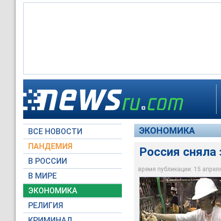
Российская ветслуж
Россия сняла запре
которых обнаружен 
Россия является к
ЭКОНОМИКА
ВСЕ НОВОСТИ
Архив NTVRU.com
Архив NTVRU.com
Архив NTVRU.com
ПАНДЕМИЯ
Россия сняла 
В РОССИИ
время публикации: 15 апреля 
В МИРЕ
ЭКОНОМИКА
РЕЛИГИЯ
КРИМИНАЛ