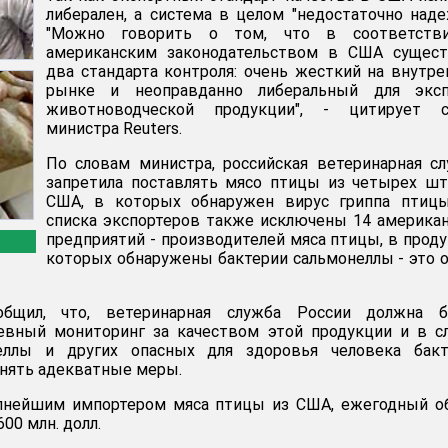
либерален, а система в целом "недостаточно наде
"Можно говорить о том, что в соответств
американским законодательством в США сущест
два стандарта контроля: очень жесткий на внутр
рынке и неоправданно либеральный для эксп
животноводческой продукции", - цитирует с
министра Reuters.
По словам министра, российская ветеринарная с
запретила поставлять мясо птицы из четырех ш
США, в которых обнаружен вирус гриппа птицы
списка экспортеров также исключены 14 америка
предприятий - производителей мяса птицы, в прод
которых обнаружены бактерии сальмонеллы - это 
бщил, что, ветеринарная служба России должна б
евный мониторинг за качеством этой продукции и в с
еллы и других опасных для здоровья человека бакт
нять адекватные меры.
упнейшим импортером мяса птицы из США, ежегодный о
00 млн. долл.