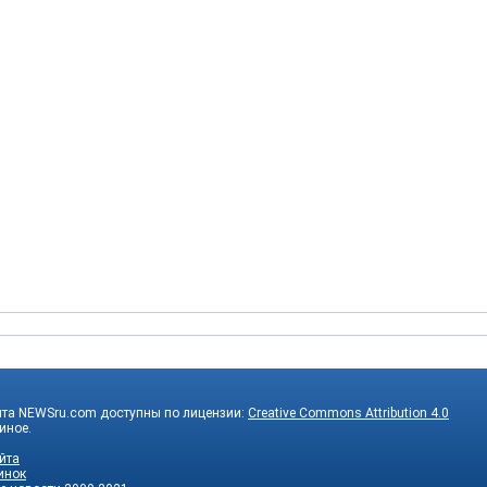
йта NEWSru.com доступны по лицензии:
Creative Commons Attribution 4.0
 иное.
йта
инок