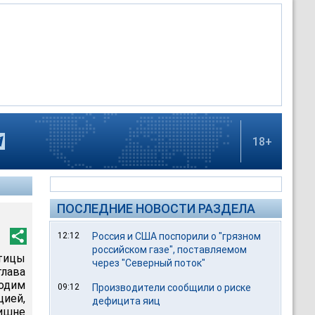
18+
ПОСЛЕДНИЕ НОВОСТИ РАЗДЕЛА
12:12
Россия и США поспорили о "грязном
российском газе", поставляемом
птицы
через "Северный поток"
глава
ходим
09:12
Производители сообщили о риске
цией,
дефицита яиц
лишне