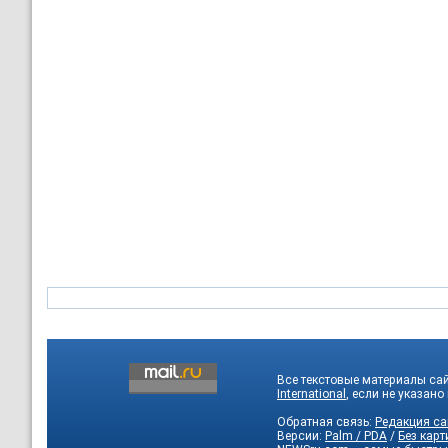
Все текстовые материалы са
International
, если не указано
Обратная связь:
Редакция са
Версии:
Palm / PDA
/
Без карт