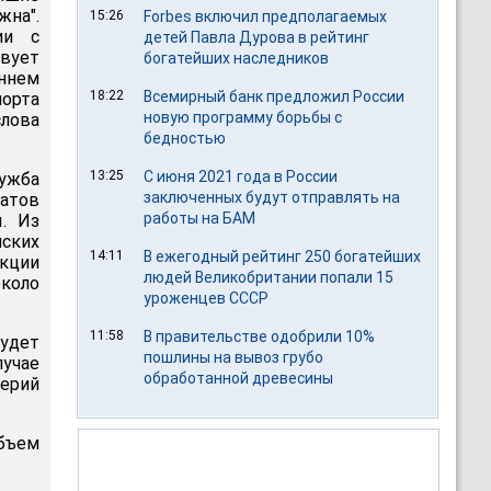
жна".
15:26
Forbes включил предполагаемых
ии с
детей Павла Дурова в рейтинг
вует
богатейших наследников
еннем
18:22
Всемирный банк предложил России
орта
новую программу борьбы с
лова
бедностью
13:25
С июня 2021 года в России
лужба
заключенных будут отправлять на
татов
работы на БАМ
. Из
нских
14:11
В ежегодный рейтинг 250 богатейших
укции
людей Великобритании попали 15
около
уроженцев СССР
11:58
В правительстве одобрили 10%
удет
пошлины на вывоз грубо
лучае
обработанной древесины
ерий
бъем