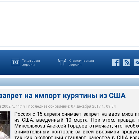
Текстовая
Классическая
версия
версия
ба запретила поставлять мясо птицы из четырех штатов США, в
т на импорт курятины из США
вирус гриппа птицы
рупнейшим импортером мяса птицы из США
запрет на импорт курятины из США
2002 г., 11:19 | последнее обновление: 07 декабря 2017 г., 09:54
Россия с 15 апреля снимает запрет на ввоз мяса 
из США, введенный 10 марта. При этом, правда, 
Минсельхоза Алексей Гордеев отмечает, что необ
внимательный контроль за всей ввозимой продук
так как экспортный стандарт качества в США из