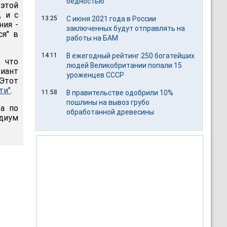
бедностью
 этой
, и с
13:25
С июня 2021 года в России
ния -
заключенных будут отправлять на
ся" в
работы на БАМ
14:11
В ежегодный рейтинг 250 богатейших
, что
людей Великобритании попали 15
иант
уроженцев СССР
Этот
ти"
.
11:58
В правительстве одобрили 10%
пошлины на вывоз грубо
та по
обработанной древесины
идиум