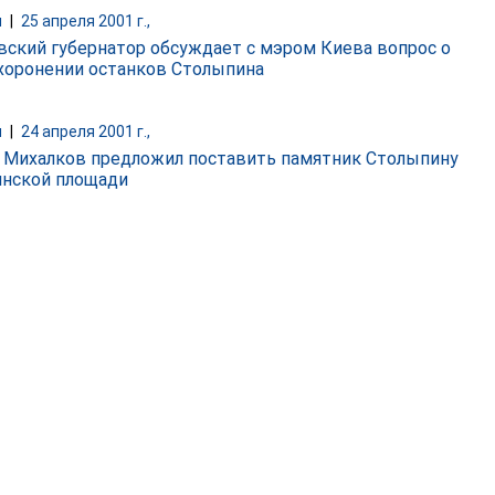
и
|
25 апреля 2001 г.,
вский губернатор обсуждает с мэром Киева вопрос о
хоронении останков Столыпина
и
|
24 апреля 2001 г.,
 Михалков предложил поставить памятник Столыпину
янской площади