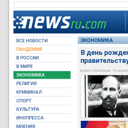
ЭКОНОМИКА
ВСЕ НОВОСТИ
ПАНДЕМИЯ
В день рожде
В РОССИИ
правительств
Правительство напр
В МИРЕ
Петр Столыпин
В день рождения С
реформе
время публикации: 15 апреля 
ЭКОНОМИКА
Архив NTVRU.com
Архив NTVRU.com
Архив NTVRU.com
РЕЛИГИЯ
КРИМИНАЛ
СПОРТ
КУЛЬТУРА
ИНОПРЕССА
МНЕНИЯ