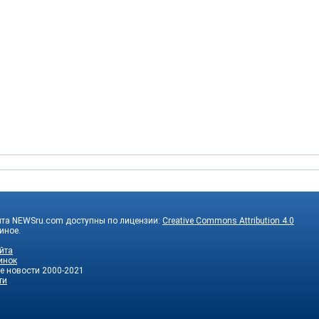
йта NEWSru.com доступны по лицензии:
Creative Commons Attribution 4.0
 иное.
йта
инок
е новости
2000-2021
ти