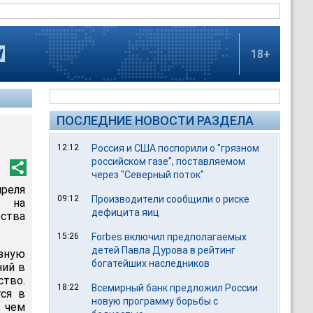
18+
ПОСЛЕДНИЕ НОВОСТИ РАЗДЕЛА
12:12
Россия и США поспорили о "грязном
российском газе", поставляемом
через "Северный поток"
реля
09:12
Производители сообщили о риске
н на
дефицита яиц
ства
15:26
Forbes включил предполагаемых
детей Павла Дурова в рейтинг
зную
богатейших наследников
ний в
ство.
18:22
Всемирный банк предложил России
тся в
новую программу борьбы с
 чем