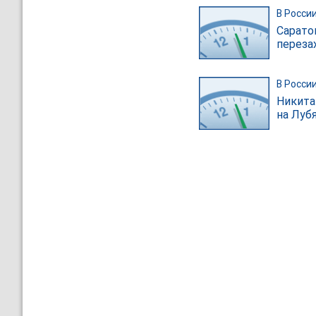
В Росси
Сарато
переза
В Росси
Никита
на Луб