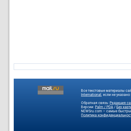
Все текстовые материалы са
International
, если не указано
Обратная связь:
Редакция са
Версии:
Palm / PDA
/
Без карт
NEWSru.com – самые быстры
Политика конфиденциальнос