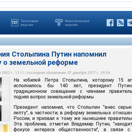
Текстовая
Классическая
версия
версия
ния Столыпина Путин напомнил
у о земельной реформе
авило в Госдуму свой вариант законопроекта о земельной
толыпина Путин напомнил правительству о земельной реформе
2002 г., 13:11 | последнее обновление: 07 декабря 2017 г., 09:54
На юбилей Петра Столыпина, которому 15 ап
исполнилось бы 140 лет, президент Пути
традиционном совещании с членами правитель
поднял вопрос земельной реформы.
Президент напомнил, что Столыпин "внес серье
лепту", в частности, в реформу земельных отноше
России, и призвал к тому же нынешнее правитель
Эта проблема, отметил Владимир Путин, "находи
фокусе интереса общественности", в связи с