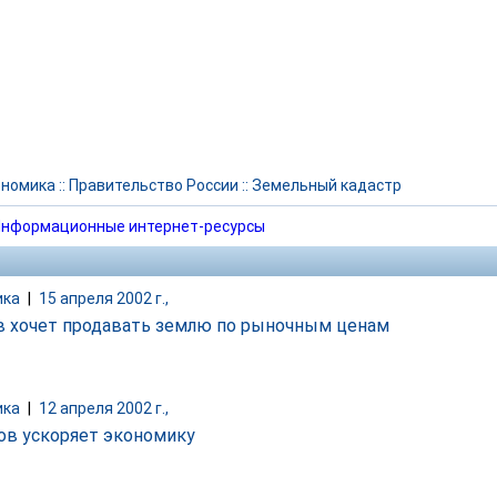
ономика
::
Правительство России
::
Земельный кадастр
нформационные интернет-ресурсы
ика
|
15 апреля 2002 г.,
 хочет продавать землю по рыночным ценам
ика
|
12 апреля 2002 г.,
ов ускоряет экономику