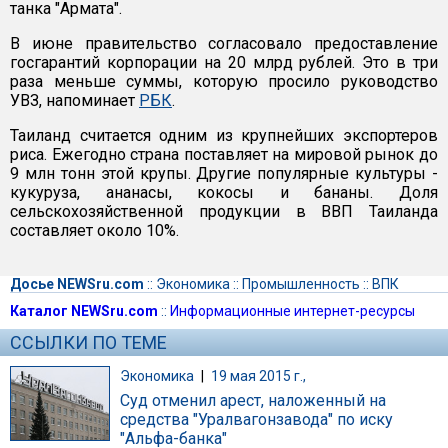
танка "Армата".
В июне правительство согласовало предоставление
госгарантий корпорации на 20 млрд рублей. Это в три
раза меньше суммы, которую просило руководство
УВЗ, напоминает
РБК
.
Таиланд считается одним из крупнейших экспортеров
риса. Ежегодно страна поставляет на мировой рынок до
9 млн тонн этой крупы. Другие популярные культуры -
кукуруза, ананасы, кокосы и бананы. Доля
сельскохозяйственной продукции в ВВП Таиланда
составляет около 10%.
Досье NEWSru.com
::
Экономика
::
Промышленность
::
ВПК
Каталог NEWSru.com
::
Информационные интернет-ресурсы
ССЫЛКИ ПО ТЕМЕ
Экономика
|
19 мая 2015 г.,
Суд отменил арест, наложенный на
средства "Уралвагонзавода" по иску
"Альфа-банка"