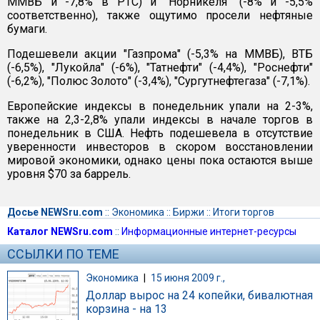
ММВБ и -7,8% в РТС) и "Норникеля" (-8% и -5,5%
соответственно), также ощутимо просели нефтяные
бумаги.
Подешевели акции "Газпрома" (-5,3% на ММВБ), ВТБ
(-6,5%), "Лукойла" (-6%), "Татнефти" (-4,4%), "Роснефти"
(-6,2%), "Полюс Золото" (-3,4%), "Сургутнефтегаза" (-7,1%).
Европейские индексы в понедельник упали на 2-3%,
также на 2,3-2,8% упали индексы в начале торгов в
понедельник в США. Нефть подешевела в отсутствие
уверенности инвесторов в скором восстановлении
мировой экономики, однако цены пока остаются выше
уровня $70 за баррель.
Досье NEWSru.com
::
Экономика
::
Биржи
::
Итоги торгов
Каталог NEWSru.com
::
Информационные интернет-ресурсы
ССЫЛКИ ПО ТЕМЕ
Экономика
|
15 июня 2009 г.,
Доллар вырос на 24 копейки, бивалютная
корзина - на 13