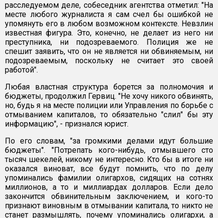
расследуемом деле, собеседник агентства отметил: "На
месте любого журналиста я сам счел бы ошибкой не
упомянуть его в любом возможном контексте. Невзлин
известная фигура. Это, конечно, не делает из него ни
преступника, ни подозреваемого. Полиция же не
спешит заявить, что он не является ни обвиняемым, ни
подозреваемым, поскольку не считает это своей
работой".
Любая властная структура борется за полномочия и
бюджеты, продолжил Гервиц. "Не хочу никого обвинять,
но, будь я на месте полиции или Управления по борьбе с
отмыванием капиталов, то обязательно "слил" бы эту
информацию", - признался юрист.
По его словам, "за громкими делами идут большие
бюджеты". "Потрепать кого-нибудь, отмывшего сто
тысяч шекелей, никому не интересно. Кто бы в итоге ни
оказался виноват, все будут помнить, что по делу
упоминались фамилии олигархов, сидящих на сотнях
миллионов, а то и миллиардах долларов. Если дело
закончится обвинительным заключением, и кого-то
признают виновным в отмывании капитала, то никто не
станет размышлять, почему упоминались олигархи, а