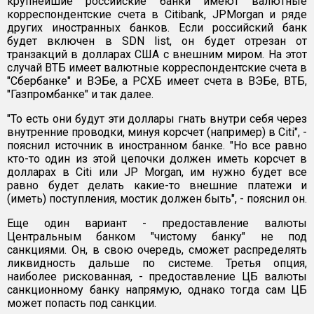
крупнейшие российские банки имеют валютные
корреспондентские счета в Citibank, JPMorgan и ряде
других иностранных банков. Если российский банк
будет включен в SDN list, он будет отрезан от
транзакций в долларах США с внешним миром. На этот
случай ВТБ имеет валютные корреспондентские счета в
"Сбербанке" и ВЭБе, а РСХБ имеет счета в ВЭБе, ВТБ,
"Газпромбанке" и так далее.
"То есть они будут эти доллары гнать внутри себя через
внутренние проводки, минуя корсчет (например) в Citi", -
пояснил источник в иностранном банке. "Но все равно
кто-то один из этой цепочки должен иметь корсчет в
долларах в Citi или JP Morgan, им нужно будет все
равно будет делать какие-то внешние платежи и
(иметь) поступления, мостик должен быть", - пояснил он.
Еще один вариант - предоставление валюты
Центральным банком "чистому банку" не под
санкциями. Он, в свою очередь, сможет распределять
ликвидность дальше по системе. Третья опция,
наиболее рискованная, - предоставление ЦБ валюты
санкционному банку напрямую, однако тогда сам ЦБ
может попасть под санкции.