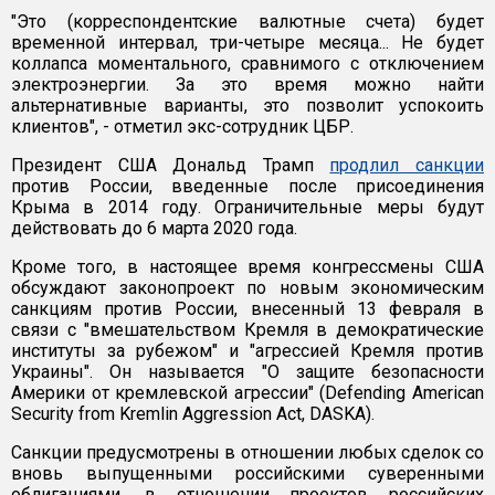
"Это (корреспондентские валютные счета) будет
временной интервал, три-четыре месяца... Не будет
коллапса моментального, сравнимого с отключением
электроэнергии. За это время можно найти
альтернативные варианты, это позволит успокоить
клиентов", - отметил экс-сотрудник ЦБР.
Президент США Дональд Трамп
продлил санкции
против России, введенные после присоединения
Крыма в 2014 году. Ограничительные меры будут
действовать до 6 марта 2020 года.
Кроме того, в настоящее время конгрессмены США
обсуждают законопроект по новым экономическим
санкциям против России, внесенный 13 февраля в
связи с "вмешательством Кремля в демократические
институты за рубежом" и "агрессией Кремля против
Украины". Он называется "О защите безопасности
Америки от кремлевской агрессии" (Defending American
Security from Kremlin Aggression Act, DASKA).
Санкции предусмотрены в отношении любых сделок со
вновь выпущенными российскими суверенными
облигациями, в отношении проектов российских