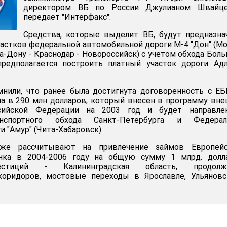
директором ВБ по России Джулианом Швайце
передает "Интерфакс".
Средства, которые выделит ВБ, будут предназн
частков федеральной автомобильной дороги М-4 "Дон" (М
а-Дону - Краснодар - Новороссийск) с учетом обхода Бол
предполагается построить платный участок дороги Ад
мнили, что ранее была достигнута договоренность с Е
а в 290 млн долларов, который внесен в программу вн
сийской Федерации на 2003 год и будет направле
анспортного обхода Санкт-Петербурга и Федерал
 "Амур" (Чита-Хабаровск).
же рассчитывают на привлечение займов Европейс
нка в 2004-2006 году на общую сумму 1 млрд. долла
естиций - Калининградская область, продолж
коридоров, мостовые переходы в Ярославле, Ульяновс