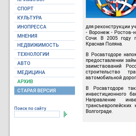
СПОРТ
КУЛЬТУРА
для реконструкции у
ИНОПРЕССА
- Воронеж - Ростов-н
МНЕНИЯ
Сочи. В 2005 году 
Красная Поляна.
НЕДВИЖИМОСТЬ
ТЕХНОЛОГИИ
В Росавтодоре напо
предоставлении займ
АВТО
заимствований Рос
строительство тр
МЕДИЦИНА
автомобильной дороги
АРХИВ
В Росавтодоре так
СТАРАЯ ВЕРСИЯ
инвестиционного ба
Направление инв
трансъевропейских 
Поиск по сайту
Волгограде.