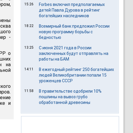
ром,
15:26
Forbes включил предполагаемых
детей Павла Дурова в рейтинг
богатейших наследников
ачены
осква
18:22
Всемирный банк предложил России
ьшого
новую программу борьбы с
лер -
бедностью
13:25
С июня 2021 года в России
БРР о
заключенных будут отправлять на
ешних
работы на БАМ
н на
14:11
В ежегодный рейтинг 250 богатейших
ьной
людей Великобритании попали 15
уроженцев СССР
кого
11:58
В правительстве одобрили 10%
ров.
пошлины на вывоз грубо
ение
обработанной древесины
ке и