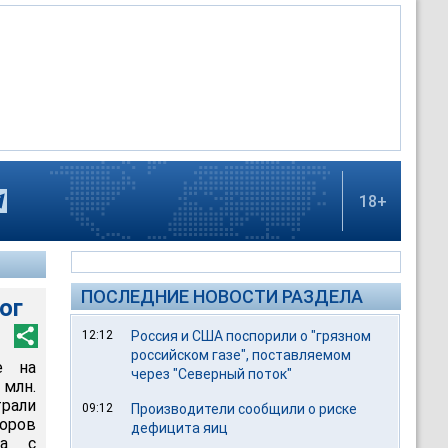
18+
ПОСЛЕДНИЕ НОВОСТИ РАЗДЕЛА
ог
12:12
Россия и США поспорили о "грязном
российском газе", поставляемом
е на
через "Северный поток"
млн.
трали
09:12
Производители сообщили о риске
воров
дефицита яиц
ва с