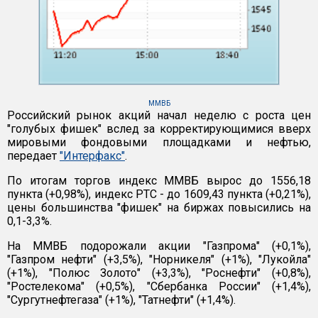
ММВБ
Российский рынок акций начал неделю с роста цен
"голубых фишек" вслед за корректирующимися вверх
мировыми фондовыми площадками и нефтью,
передает
"Интерфакс"
.
По итогам торгов индекс ММВБ вырос до 1556,18
пункта (+0,98%), индекс РТС - до 1609,43 пункта (+0,21%),
цены большинства "фишек" на биржах повысились на
0,1-3,3%.
На ММВБ подорожали акции "Газпрома" (+0,1%),
"Газпром нефти" (+3,5%), "Норникеля" (+1%), "Лукойла"
(+1%), "Полюс Золото" (+3,3%), "Роснефти" (+0,8%),
"Ростелекома" (+0,5%), "Сбербанка России" (+1,4%),
"Сургутнефтегаза" (+1%), "Татнефти" (+1,4%).