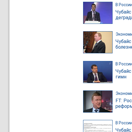
В Росси
Чубайс
деград
Эконом
Чубайс
болезн
В Росси
Чубайс
гимн
Эконом
FT: Ро
реформ
В Росси
Чубайс 