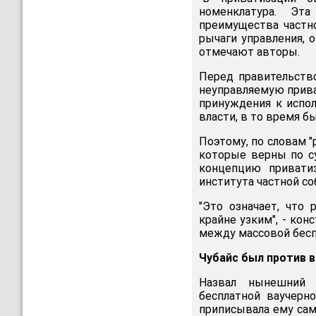
номенклатура. Эт
преимущества частн
рычаги управления, 
отмечают авторы.
Перед правительств
неуправляемую прив
принуждения к испо
власти, в то время б
Поэтому, по словам "
которые верны по су
концепцию приватиз
института частной со
"Это означает, что
крайне узким", - ко
между массовой бесп
Чубайс был против 
Назвал нынешний 
бесплатной ваучерн
приписывала ему само