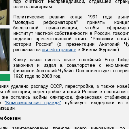
пор считают несправедливой, отдавшей стран
власть олигархам.
Политические реалии конца 1991 года выну
"молодых реформаторов" принять конце
бесплатной приватизации, чтобы сформиро
институт частной собственности в России, говори
недавно презентованной книге "Развилки нове
истории России" (о презентации Анатолий Чу
рассказал на
своей странице
в Живом Журнале).
Книгу начал писать ныне покойный Егор Гайда
закончил и издал в соавторстве с экс-минис
финансов Анатолий Чубайс. Она повествует о пери
1928 года по 2008 год.
ания уделено распаду СССР, перестройке, а также нов
вы об истории, перестройке и новой России в основном 
м же остались войны олигархов, финансовая стабилиза
та
"Комсомольская правда"
публикует выдержки из кн
изации.
м бонзам
ыли заинтересованы прежде всего чиновники, то 