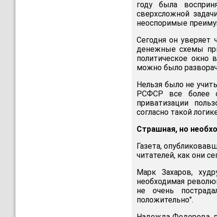
году была восприн
сверхсложной задачи
неоспоримые преимущ
Сегодня он уверяет ч
денежные схемы при
политическое окно 
можно было разворач
Нельзя было не учит
РСФСР все более с
приватизации польз
согласно такой логик
Страшная, но необх
Газета, опубликовав
читателей, как они с
Марк Захаров, худр
необходимая революц
не очень пострада
положительно".
Надежда Федорова, п