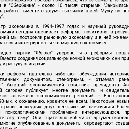
ы в "Сбербанке" - около 10 тысяч старыми: "Закрылас
сь работы вместе с двумя тысячами швей. Мужу по по
".
стр экономики в 1994-1997 годах и научный руководи
мики сегодня оценивает реформы позитивно: в резуль
ваний мы построили рыночную экономику и в ней живем
ваться и интегрироваться в мировую экономику.
лидер партии "Яблоко" уверено, что реформы пошл
 Вместо создания социально-рыночной экономики они пр
 и разгулу олигархии.
ики реформ тщательно избегают обсуждения историче
ственных документов, стенограмм, - отмечал ран
е"
бывший экономический советник президента Ан
ый сегодня публикует многие документы и свидетель
овки ключевых экономических решений. - Восстановл
90-ых, к сожалению, нравится не всем. Некоторые наз
страны последних двух десятилетий навязчивой болез
 психологическими проблемами интересующихся, пр
ть эту тему". Они тщательно избегают аргументирова
у многие опубликованные документы опровергают созд
 90-ых".