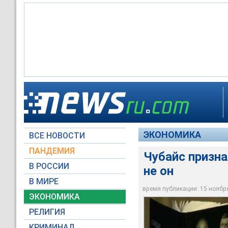
Политические реали
концепцию бесплат
собственности в Ро
Книгу начал писать 
Главы об истории, п
новейшей истории Р
экс-министром фин
же остались войны 
ЭКОНОМИКА
ВСЕ НОВОСТИ
YouTube / gaidarfun
YouTube / gaidarfun
Reuters
ПАНДЕМИЯ
Чубайс призн
В РОССИИ
не он
В МИРЕ
время публикации: 15 ноября 
ЭКОНОМИКА
РЕЛИГИЯ
КРИМИНАЛ