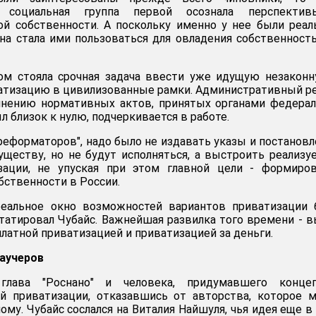
а социальная группа первой осознала перспекти
ой собственности. А поскольку именно у нее были реа
она стала ими пользоваться для овладения собственность
ом стояла срочная задача ввести уже идущую незакон
атизацию в цивилизованные рамки. Административный р
лнению нормативных актов, принятых органами федера
ыл близок к нулю, подчеркивается в работе.
реформаторов", надо было не издавать указы и постановл
ществу, но не будут исполняться, а выстроить реализ
ации, не упуская при этом главной цели - формиров
бственности в России.
 реальное окно возможностей вариантов приватизации
нстатировал Чубайс. Важнейшая развилка того времени - 
латной приватизацией и приватизацией за деньги.
ваучеров
глава "Роснано" и человека, придумавшего конце
ой приватизации, отказавшись от авторства, которое 
му. Чубайс сослался на Виталия Найшуля, чья идея еще в