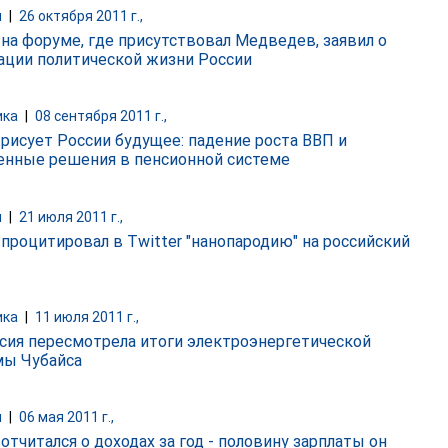
и
|
26 октября 2011 г.,
 на форуме, где присутствовал Медведев, заявил о
ации политической жизни России
ика
|
08 сентября 2011 г.,
 рисует России будущее: падение роста ВВП и
енные решения в пенсионной системе
и
|
21 июля 2011 г.,
 процитировал в Twitter "нанопародию" на российский
ика
|
11 июля 2011 г.,
ссия пересмотрела итоги электроэнергетической
ы Чубайса
и
|
06 мая 2011 г.,
отчитался о доходах за год - половину зарплаты он