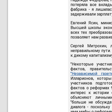
потеряла все вклад
фабрика - я лишила
задерживали зарплату
Евгений Ясин, мини
Высшей школы эконо
всех тех преобразо
позволяет нам разви
Сергей Митрохин, 
неправильному пути.
к дикому капитализму
"Некоторые участн
фактов, правитель
"Независимой газет
Илларионов, котор
участников подгот
фактов о реформах 
интерес к истории 
объясняют личными
"больше не обсужда
диалога - поскольк
ими мифы о реформах