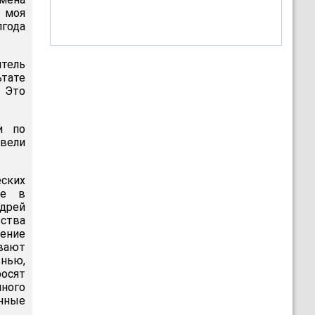
ь моя
лгода
тель
тате
. Это
и по
ивели
ских
ее в
дрей
ства
ение
ывают
нью,
осят
нного
анные