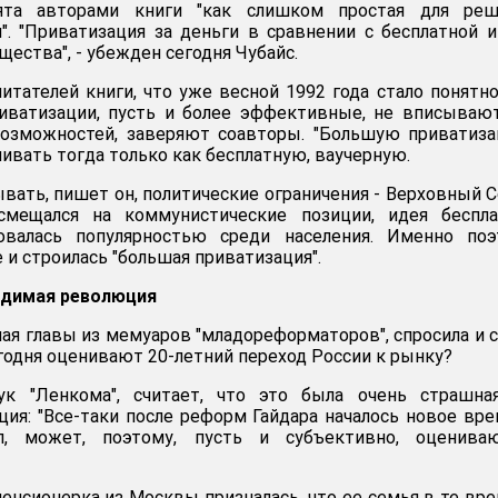
ята авторами книги "как слишком простая для реш
". "Приватизация за деньги в сравнении с бесплатной 
ества", - убежден сегодня Чубайс.
итателей книги, что уже весной 1992 года стало понятно
ватизации, пусть и более эффективные, не вписывают
возможностей, заверяют соавторы. "Большую приватиз
ивать тогда только как бесплатную, ваучерную.
ывать, пишет он, политические ограничения - Верховный 
мещался на коммунистические позиции, идея беспла
овалась популярностью среди населения. Именно поэ
е и строилась "большая приватизация".
одимая революция
шая главы из мемуаров "младореформаторов", спросила и 
егодня оценивают 20-летний переход России к рынку?
ук "Ленкома", считает, что это была очень страшная
ия: "Все-таки после реформ Гайдара началось новое вре
л, может, поэтому, пусть и субъективно, оценива
енсионерка из Москвы призналась, что ее семья в те вр