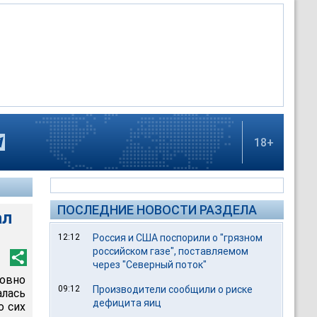
18+
ПОСЛЕДНИЕ НОВОСТИ РАЗДЕЛА
ал
12:12
Россия и США поспорили о "грязном
российском газе", поставляемом
через "Северный поток"
ровно
09:12
Производители сообщили о риске
лась
дефицита яиц
о сих