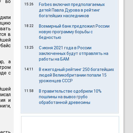
у во
15:26
Forbes включил предполагаемых
детей Павла Дурова в рейтинг
богатейших наследников
дили
пцию
18:22
Всемирный банк предложил России
вать
новую программу борьбы с
тся в
бедностью
йшей
байс
13:25
С июня 2021 года в России
заключенных будут отправлять на
работы на БАМ
р, а
тром
14:11
В ежегодный рейтинг 250 богатейших
оде с
людей Великобритании попали 15
уроженцев СССР
ейшей
11:58
В правительстве одобрили 10%
писал
пошлины на вывоз грубо
ция и
обработанной древесины
иги,
есть