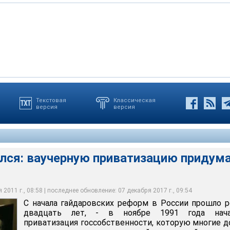
и конца 1991 года вынудили "молодых реформаторов" принять
Текстовая
Классическая
версия
версия
ной приватизации, чтобы сформировать институт частной
ссии, говорится в недавно презентованной книге "Развилки
ныне покойный Егор Гайдар, а закончил и издал в соавторстве с
ерестройке и новой России в основном писал Гайдар, за Чубайсом
оссии"
ансов Анатолий Чубайс
олигархов, финансовая стабилизация и приватизация
d
d
ался: ваучерную приватизацию придум
2011 г., 08:58 | последнее обновление: 07 декабря 2017 г., 09:54
С начала гайдаровских реформ в России прошло 
двадцать лет, - в ноябре 1991 года нача
приватизация госсобственности, которую многие д