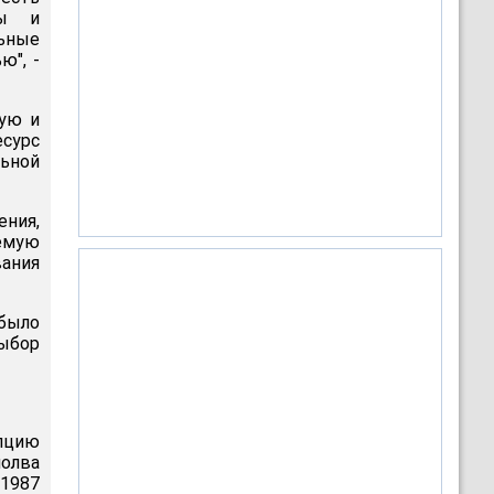
вы и
льные
ю", -
ную и
есурс
льной
ения,
уемую
ания
 было
выбор
пцию
молва
 1987