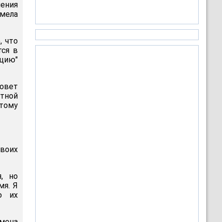
ения
имела
, что
ся в
ацию"
Совет
тной
тому
своих
, но
мя. Я
ю их
емена