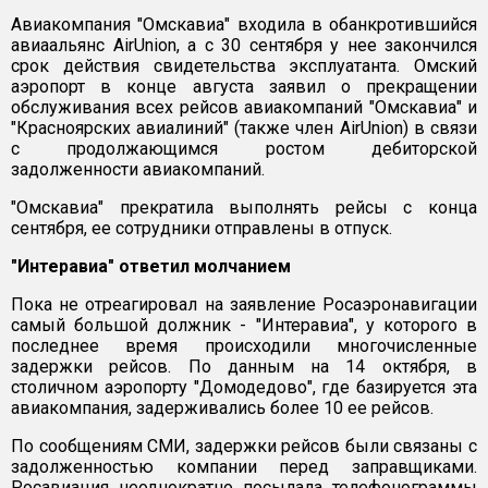
Авиакомпания "Омскавиа" входила в обанкротившийся
авиаальянс AirUnion, а с 30 сентября у нее закончился
срок действия свидетельства эксплуатанта. Омский
аэропорт в конце августа заявил о прекращении
обслуживания всех рейсов авиакомпаний "Омскавиа" и
"Красноярских авиалиний" (также член AirUnion) в связи
с продолжающимся ростом дебиторской
задолженности авиакомпаний.
"Омскавиа" прекратила выполнять рейсы с конца
сентября, ее сотрудники отправлены в отпуск.
"Интеравиа" ответил молчанием
Пока не отреагировал на заявление Росаэронавигации
самый большой должник - "Интеравиа", у которого в
последнее время происходили многочисленные
задержки рейсов. По данным на 14 октября, в
столичном аэропорту "Домодедово", где базируется эта
авиакомпания, задерживались более 10 ее рейсов.
По сообщениям СМИ, задержки рейсов были связаны с
задолженностью компании перед заправщиками.
Росавиация неоднократно посылала телефонограммы