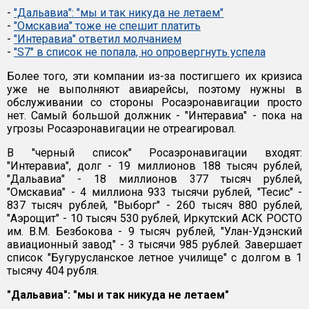
-
"Дальавиа": "мы и так никуда не летаем"
-
"Омскавиа" тоже не спешит платить
-
"Интеравиа" ответил молчанием
-
"S7" в список не попала, но опровергнуть успела
Более того, эти компании из-за постигшего их кризиса
уже не выполняют авиарейсы, поэтому нужны в
обслуживании со стороны Росаэронавигации просто
нет. Самый большой должник - "Интеравиа" - пока на
угрозы Росаэронавигации не отреагировал.
В "черный список" Росаэронавигации входят:
"Интеравиа", долг - 19 миллионов 188 тысяч рублей,
"Дальавиа" - 18 миллионов 377 тысяч рублей,
"Омскавиа" - 4 миллиона 933 тысячи рублей, "Тесис" -
837 тысяч рублей, "Выборг" - 260 тысяч 880 рублей,
"Аэрощит" - 10 тысяч 530 рублей, Иркутский АСК РОСТО
им. В.М. Безбокова - 9 тысяч рублей, "Улан-Удэнский
авиационный завод" - 3 тысячи 985 рублей. Завершает
список "Бугурусланское летное училище" с долгом в 1
тысячу 404 рубля.
"Дальавиа": "мы и так никуда не летаем"