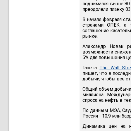
поднимался выше 80 р
преодолели планку 83
В начале февраля ст
странами ОПЕК, а 
соглашение касатель
рынке.
Александр Новак р
возможности снижен
5% для повышения це
Газета
The Wall Stre
пишет, что в послед
добычи, чтобы все с
Общий объем добычи 
миллиона. Междунар
спроса на нефть в тек
По данным МЭА, Сауд
Россия - 10,9 млн ба
Динамика цен на н