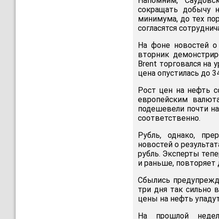
Напомним, Саудов
сокращать добычу н
минимума, до тех по
согласятся сотруднич
На фоне новостей о
вторник демонстрир
Brent торговался на 
цена опустилась до 34,
Рост цен на нефть 
европейским валюта
подешевели почти на
соответственно.
Рубль, однако, пре
новостей о результат
рубль. Эксперты тепе
и раньше, повторяет 
Сбылись предупрежде
три дня так сильно 
цены на нефть упаду
На прошлой неде