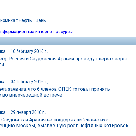
ономика
::
Нефть
::
Цены
нформационные интернет-ресурсы
ика
|
16 february 2016 г.,
erg: Россия и Саудовская Аравия проведут переговоры
ти
ика
|
04 february 2016 г.,
эла заявила, что 6 членов ОПЕК готовы принять
е во внеочередной встрече
ика
|
29 января 2016 г.,
 Саудовская Аравия не поддержали "словесную
енцию Москвы, вызвавшую рост нефтяных котировок