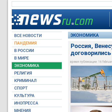
ЭКОНОМИКА
ВСЕ НОВОСТИ
ПАНДЕМИЯ
Россия, Венес
В РОССИИ
договорились
Саудовская Аравия 
Представители Росс
падение цен на топл
В МИРЕ
заморозить добычу 
Александр Новак
производители нефт
время публикации: 16 february
ЭКОНОМИКА
Global Look Press
Global Look Press
Reuters
РЕЛИГИЯ
КРИМИНАЛ
СПОРТ
КУЛЬТУРА
ИНОПРЕССА
МНЕНИЯ