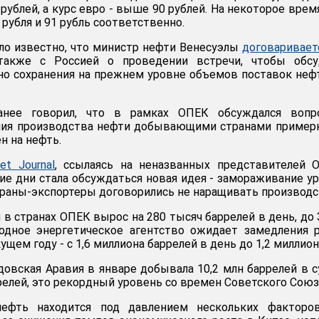
ублей, а курс евро - выше 90 рублей. На некоторое врем
 рубля и 91 рубль соответственно.
ало известно, что министр нефти Венесуэлы
договаривает
также с Россией о проведении встречи, чтобы обсу
но сохранения на прежнем уровне объемов поставок неф
анее говорил, что в рамках ОПЕК обсуждался вопр
ия производства нефти добывающими странами примерн
н на нефть.
et Journal
, ссылаясь на неназванных представителей 
ние дни стала обсуждаться новая идея - замораживание у
траны-экспортеры договорились не наращивать производс
в странах ОПЕК вырос на 280 тысяч баррелей в день, до 
одное энергетическое агентство ожидает замедления 
ущем году - с 1,6 миллиона баррелей в день до 1,2 миллион
овская Аравия в январе добывала 10,2 млн баррелей в с
ррелей, это рекордный уровень со времен Советского Союз
ефть находится под давлением нескольких факторов