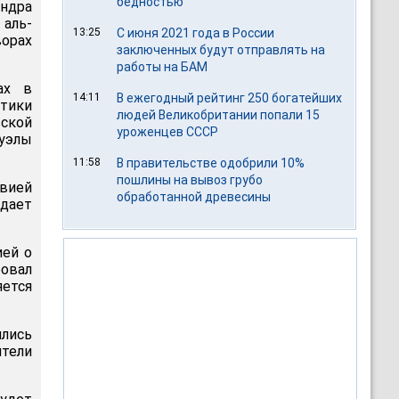
бедностью
ндра
 аль-
13:25
С июня 2021 года в России
орах
заключенных будут отправлять на
работы на БАМ
ах в
14:11
В ежегодный рейтинг 250 богатейших
етики
людей Великобритании попали 15
ской
уроженцев СССР
уэлы
11:58
В правительстве одобрили 10%
пошлины на вывоз грубо
вией
обработанной древесины
едает
ией о
ровал
яется
ились
тели