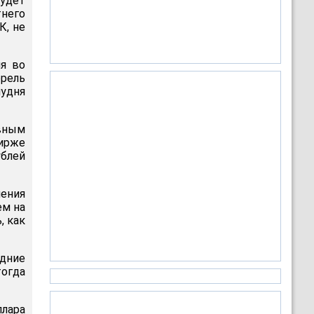
удет
него
К, не
я во
ррель
лудня
овным
ирже
ублей
ения
ем на
, как
едние
тогда
лара