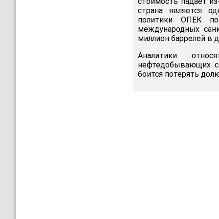
стоимость падает из
страна является о
политики ОПЕК по
международных санк
миллион баррелей в д
Аналитики относ
нефтедобывающих ст
боится потерять долю