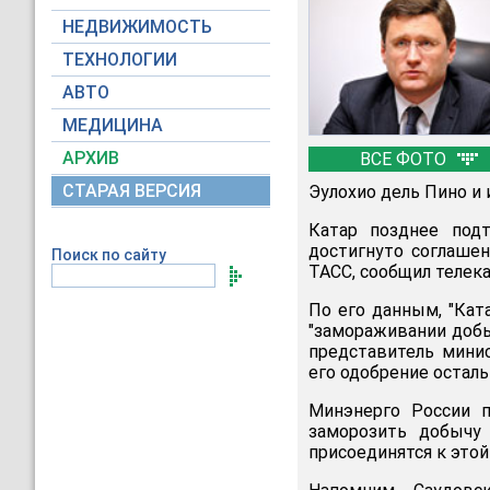
НЕДВИЖИМОСТЬ
ТЕХНОЛОГИИ
АВТО
МЕДИЦИНА
АРХИВ
ВСЕ ФОТО
СТАРАЯ ВЕРСИЯ
Эулохио дель Пино и 
Катар позднее под
достигнуто соглашен
Поиск по сайту
ТАСС, сообщил телека
По его данным, "Кат
"замораживании добы
представитель минис
его одобрение остал
Минэнерго России п
заморозить добычу 
присоединятся к это