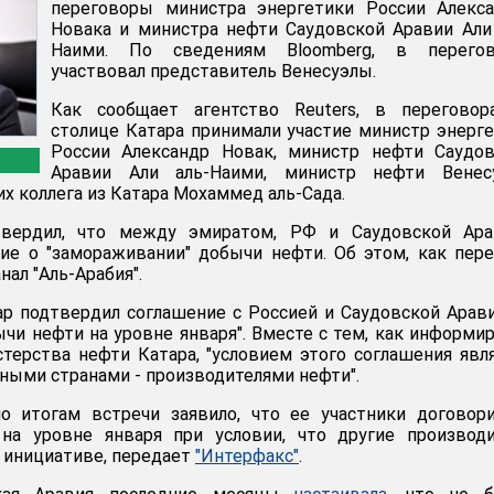
переговоры министра энергетики России Алекса
Новака и министра нефти Саудовской Аравии Али
Наими. По сведениям Bloomberg, в перегов
участвовал представитель Венесуэлы.
Как сообщает агентство Reuters, в переговор
столице Катара принимали участие министр энерг
России Александр Новак, министр нефти Саудов
Аравии Али аль-Наими, министр нефти Венес
их коллега из Катара Мохаммед аль-Сада.
твердил, что между эмиратом, РФ и Саудовской Ара
ие о "замораживании" добычи нефти. Об этом, как пер
нал "Аль-Арабия".
ар подтвердил соглашение с Россией и Саудовской Арав
чи нефти на уровне января". Вместе с тем, как информи
терства нефти Катара, "условием этого соглашения явл
ьными странами - производителями нефти".
о итогам встречи заявило, что ее участники договор
на уровне января при условии, что другие производи
й инициативе, передает
"Интерфакс"
.