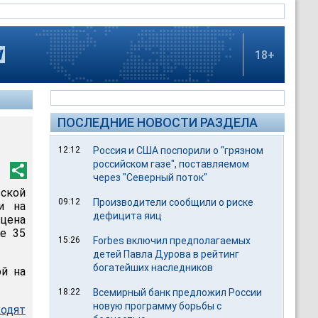
18+
ПОСЛЕДНИЕ НОВОСТИ РАЗДЕЛА
12:12
Россия и США поспорили о "грязном
российском газе", поставляемом
через "Северный поток"
вской
09:12
Производители сообщили о риске
и на
дефицита яиц
 цена
е 35
15:26
Forbes включил предполагаемых
детей Павла Дурова в рейтинг
богатейших наследников
й на
18:22
Всемирный банк предложил России
новую программу борьбы с
ходят