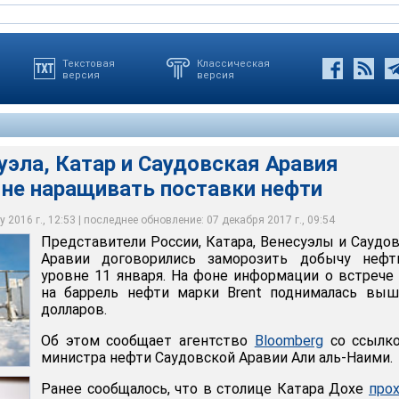
Текстовая
Классическая
версия
версия
уэла, Катар и Саудовская Аравия
 не наращивать поставки нефти
настаивала, что не будут сокращать добычу нефти, несмотря на
ии, Катара, Венесуэлы и Саудовской Аравии договорились
иво до 12-летнего минимума до тех пор, пока крупные
нефти на уровне 11 января
и, не входящие в ОПЕК, не согласятся сотрудничать
 2016 г., 12:53 | последнее обновление: 07 декабря 2017 г., 09:54
Представители России, Катара, Венесуэлы и Саудо
Аравии договорились заморозить добычу нефт
уровне 11 января. На фоне информации о встрече
на баррель нефти марки Brent поднималась выш
долларов.
Об этом сообщает агентство
Bloomberg
со ссылко
министра нефти Саудовской Аравии Али аль-Наими.
Ранее сообщалось, что в столице Катара Дохе
про