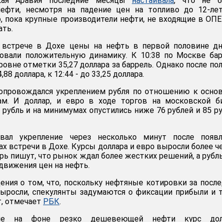
ская Аравия последние месяцы
настаивала
, что не б
ефти, несмотря на падение цен на топливо до 12-лет
р, пока крупные производители нефти, не входящие в ОПЕ
ать.
 встрече в Дохе цены на нефть в первой половине дн
овали положительную динамику. К 10:38 по Москве ба
уровне отметки 35,27 доллара за баррель. Однако после по
88 доллара, к 12:44 - до 33,25 доллара.
сопровождался укреплением рубля по отношению к осн
м. И доллар, и евро в ходе торгов на московской б
 рубль и на минимумах опустились ниже 76 рублей и 85 р
рвал укрепление через несколько минут после появл
ах встречи в Дохе. Курсы доллара и евро выросли более ч
рь пишут, что рынок ждал более жестких решений, а рубль
движения цен на нефть.
ния о том, что, поскольку нефтяные котировки за посл
выросли, спекулянты задумаются о фиксации прибыли и 
т, отмечает
РБК
.
ле на фоне резко дешевеющей нефти курс дол