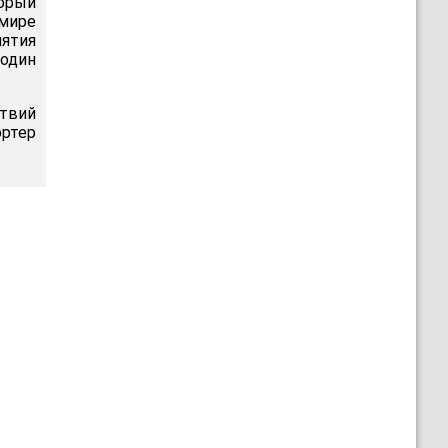
торый
мире
ятия
один
твий
ртер