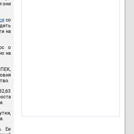
я они
ся
со
дить
ти на
ос о
о на
ОПЕК,
ровня
тво.
32,63
роста
а.
утки,
а.
. Ее