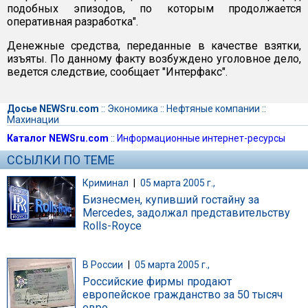
подобных эпизодов, по которым продолжается
оперативная разработка".
Денежные средства, переданные в качестве взятки,
изъяты. По данному факту возбуждено уголовное дело,
ведется следствие, сообщает "Интерфакс".
Досье NEWSru.com
::
Экономика
::
Нефтяные компании
::
Махинации
Каталог NEWSru.com
::
Информационные интернет-ресурсы
ССЫЛКИ ПО ТЕМЕ
Криминал
|
05 марта 2005 г.,
Бизнесмен, купивший гостайну за
Mercedes, задолжал представительству
Rolls-Royce
В России
|
05 марта 2005 г.,
Российские фирмы продают
европейское гражданство за 50 тысяч
евро