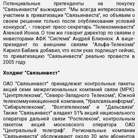
Потенциальные претенденты на покупку
"Связьинвеста" выжидают. "Мы всегда интересовались
участием в приватизации "Связьинвеста", но объявим о
своем решении только после опубликования условий
конкурса", - говорит пресс-секретарь "Телекоминвеста"
Алексей Ионов. О том же говорит директор по связям с
инвесторами АФК "Система" Андрей Близнюк. А вице-
президент по внешним связям "Альфа-Телекома"
Кирилл Бабаев добавил, что если указ подпишут сейчас,
то приватизацию "Связьинвеста" реально провести в
2005 году.
Холдинг "Связьинвест"
ОАО "Связьинвест" принадлежат контрольные пакеты
акций семи межрегиональных компаний связи (МРК):
"Центртелекома", "Северо-Западного Телекома", Южной
телекоммуникационной компании, "Уралсвязьинформа",
"Сибирьтелекома", "Волгателекома" и "Дальсвязи".
Также "Связьинвест" владеет 51% акций национального
оператора дальней связи "Ростелеком", контрольным
пакетом акций московского оператора ОАО
"Центральный телеграф". Региональные компании
"Связьинвеста" обслуживают около 30 млн абонентов