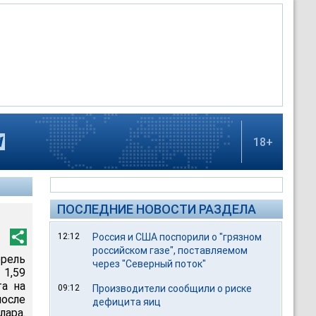
18+
ПОСЛЕДНИЕ НОВОСТИ РАЗДЕЛА
12:12
Россия и США поспорили о "грязном
российском газе", поставляемом
ррель
через "Северный поток"
 1,59
та на
09:12
Производители сообщили о риске
после
дефицита яиц
лара.