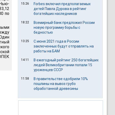
 Нью-
15:26
Forbes включил предполагаемых
33,12
детей Павла Дурова в рейтинг
00 по
богатейших наследников
18:22
Всемирный банк предложил России
ными
новую программу борьбы с
между
бедностью
 Один
13:25
С июня 2021 года в России
тный
заключенных будут отправлять на
ского
работы на БАМ
ской
 ОПЕК
14:11
В ежегодный рейтинг 250 богатейших
людей Великобритании попали 15
уроженцев СССР
11:58
В правительстве одобрили 10%
пошлины на вывоз грубо
обработанной древесины