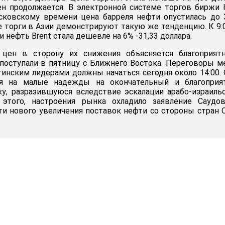
ен продолжается. В электронной системе торгов биржи
сковскому времени цена барреля нефти опустилась до 
е торги в Азии демонстрируют такую же тенденцию. К 9:
нефть Brent стала дешевле на 6% -31,33 доллара.
 цен в сторону их снижения объясняется благоприят
поступали в пятницу с Ближнего Востока. Переговоры 
тинским лидерами должны начаться сегодня около 14:00.
ря на малые надежды на окончательный и благоприя
ику, разразившуюся вследствие эскалации арабо-израиль
этого, настроения рынка охладило заявление Саудов
и нового увеличения поставок нефти со стороны стран