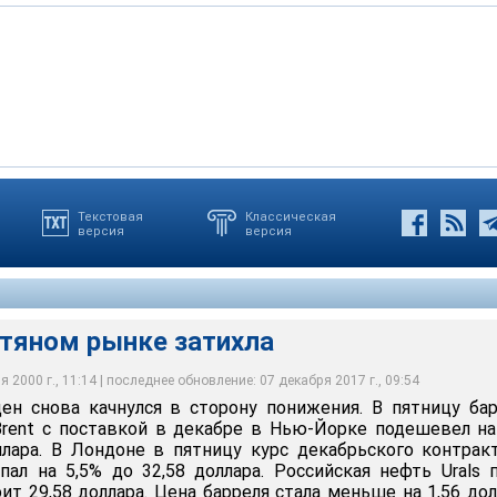
Текстовая
Классическая
версия
версия
фтяном рынке затихла
 2000 г., 11:14 | последнее обновление: 07 декабря 2017 г., 09:54
ен снова качнулся в сторону понижения. В пятницу ба
rent с поставкой в декабре в Нью-Йорке подешевел на
ллара. В Лондоне в пятницу курс декабрьского контрак
пал на 5,5% до 32,58 доллара. Российская нефть Urals 
ит 29,58 доллара. Цена барреля стала меньше на 1,56 дол