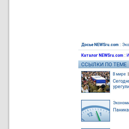
Досье NEWSru.com
::
Эк
Каталог NEWSru.com
::
И
ССЫЛКИ ПО ТЕМЕ
В мире
Сегодн
урегул
Эконом
Паника