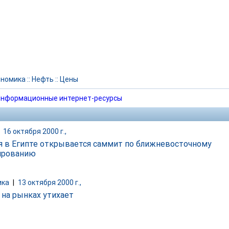
ономика
::
Нефть
::
Цены
нформационные интернет-ресурсы
|
16 октября 2000 г.,
я в Египте открывается саммит по ближневосточному
ированию
ика
|
13 октября 2000 г.,
 на рынках утихает