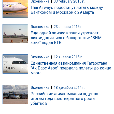
Экономика
|
03 february 2015 г.,
Thai Airways перестанут летать между
Бангкоком и Москвой с 29 марта
Экономика
|
23 января 2015 г.,
Еще одной авиакомпании угрожает
ликвидация: иск о банкротстве "ВИМ-
авиа" подал ВТБ
Экономика
|
12 января 2015 г.,
Единственная авиакомпания Татарстана
"Ак Барс Аэро" прервала полеты до конца
марта
Экономика
|
18 декабря 2014 г.,
Российские авиакомпании ждут по
итогам года шестикратного роста
убытков