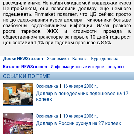
рассудили иначе. Не найдя ожидаемой поддержки курса
Центробанком, они позволили доллару еще немного
подешеветь. Finmarket полагает, что ЦБ сейчас просто
не до сдерживания курса доллара - чиновники больше
озабочены сдерживанием инфляции. Из-за резкого
роста тарифов ЖКХ и стоимости проезда в
общественном транспорте за первые 10 дней года рост
цен составил 1,1% при годовом прогнозе в 8,5%.
Досье NEWSru.com
::
Экономика
::
Валюта
::
Курс доллара
Каталог NEWSru.com
::
Информационные интернет-ресурсы
ССЫЛКИ ПО ТЕМЕ
Экономика
|
16 января 2006 г.,
Доллар в понедельник подешевел на 17
копеек
Экономика
|
10 января 2006 г.,
Доллар в России рухнул на 27 копеек