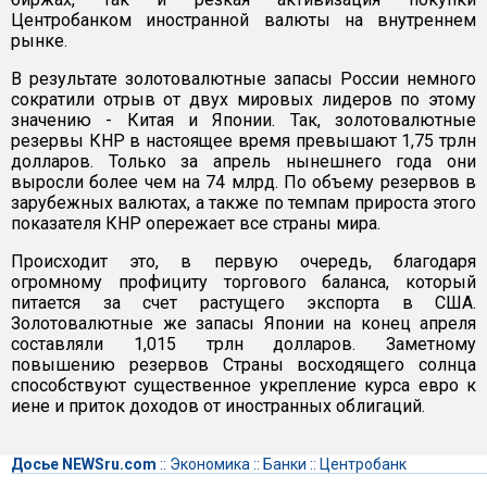
Центробанком иностранной валюты на внутреннем
рынке.
В результате золотовалютные запасы России немного
сократили отрыв от двух мировых лидеров по этому
значению - Китая и Японии. Так, золотовалютные
резервы КНР в настоящее время превышают 1,75 трлн
долларов. Только за апрель нынешнего года они
выросли более чем на 74 млрд. По объему резервов в
зарубежных валютах, а также по темпам прироста этого
показателя КНР опережает все страны мира.
Происходит это, в первую очередь, благодаря
огромному профициту торгового баланса, который
питается за счет растущего экспорта в США.
Золотовалютные же запасы Японии на конец апреля
составляли 1,015 трлн долларов. Заметному
повышению резервов Страны восходящего солнца
способствуют существенное укрепление курса евро к
иене и приток доходов от иностранных облигаций.
Досье NEWSru.com
::
Экономика
::
Банки
::
Центробанк